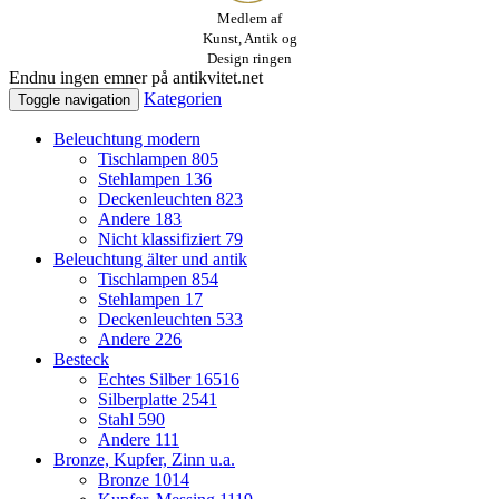
Medlem af
Kunst, Antik og
Design ringen
Endnu ingen emner på antikvitet.net
Kategorien
Toggle navigation
Beleuchtung modern
Tischlampen
805
Stehlampen
136
Deckenleuchten
823
Andere
183
Nicht klassifiziert
79
Beleuchtung älter und antik
Tischlampen
854
Stehlampen
17
Deckenleuchten
533
Andere
226
Besteck
Echtes Silber
16516
Silberplatte
2541
Stahl
590
Andere
111
Bronze, Kupfer, Zinn u.a.
Bronze
1014