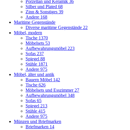
Porzellan und Keramik
36
Silber und Plated
68
Zinn & Sonstiges
39
Andere
168
Maritime Gegenstände
Diverse maritime Gegenstände
22
Möbel, modern
Tische
1370
Möbelsets
53
Aufbewahrungsmöbel
223
Sofas
237
Spiegel
88
Stühle
1871
Andere
975
Möbel, älter und antik
Bauern Möbel
142
Tische
626
Möbelsets und Esszimmer
27
Aufbewahrungsmöbel
348
Sofas
65
Spiegel
213
Stühle
415
Andere
975
Münzen und Briefmarken
Briefmarken
14