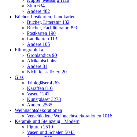
Kupfer, Messing
1119
Zinn
634
Andere
482
Bücher, Postkarten, Landkarten
Bücher, Litteratur
132
Bücher, Fachlitteratur
393
Postkarten
190
Landkarten
113
Andere
105
Ethnographika
Grönlandica
90
Afrikanisch
46
Andere
81
Nicht klassifiziert
20
Glas
Trinkgläser
4263
Karaffen
810
Vasen
1247
Kunstgläser
3273
Andere
2585
Weihnachtsdekorationen
Verschiedene Weihnachtsdekorationen
1016
Keramik und Steinzeug - Modern
Figuren
2519
Vasen und Schalen
5043