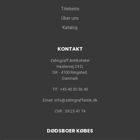
Titelseite
Über uns
Katalog
KONTAKT
Zehngraff Antikviteter
Haslevvej 24 D,
DK - 4100 Ringsted.
Danmark
Tlf : +45 40 30 56 40
Email: info@zehngraffantik.dk
CVR : 39 25 41 74
DØDSBOER KØBES