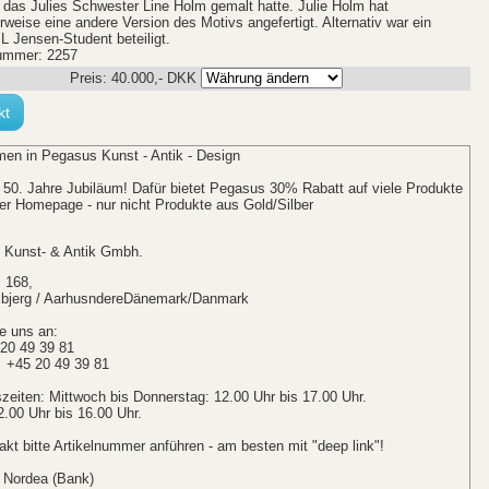
, das Julies Schwester Line Holm gemalt hatte. Julie Holm hat
rweise eine andere Version des Motivs angefertigt. Alternativ war ein
IL Jensen-Student beteiligt.
ummer: 2257
Preis:
40.000
,-
DKK
kt
en in Pegasus Kunst - Antik - Design
 50. Jahre Jubiläum! Dafür bietet Pegasus 30% Rabatt auf viele Produkte
er Homepage - nur nicht Produkte aus Gold/Silber
 Kunst- & Antik Gmbh.
 168,
jbjerg / AarhusndereDänemark/Danmark
e uns an:
20 49 39 81
+45 20 49 39 81
zeiten: Mittwoch bis Donnerstag: 12.00 Uhr bis 17.00 Uhr.
12.00 Uhr bis 16.00 Uhr.
akt bitte Artikelnummer anführen - am besten mit "deep link"!
 Nordea (Bank)