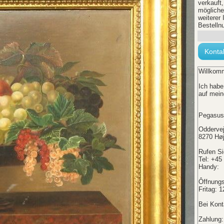
verkauft
mögliche
weiterer 
Bestelln
Konta
Willkomm
Ich habe
auf mein
Pegasus
Oddervej
8270 Hø
Rufen Si
Tel:
+45 
Handy: 
Ôffnungs
Fritag: 
Bei Kont
Zahlung: