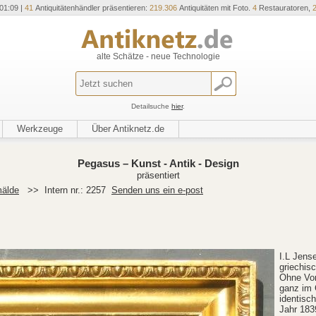
01:09 |
41
Antiquitätenhändler präsentieren:
219.306
Antiquitäten mit Foto.
4
Restauratoren,
alte Schätze - neue Technologie
Detailsuche
hier
.
Werkzeuge
Über Antiknetz.de
Pegasus – Kunst - Antik - Design
präsentiert
älde
>>
Intern nr.: 2257
Senden uns ein e-post
I.L Jens
griechis
Ohne Vor
ganz im 
identisc
Jahr 183