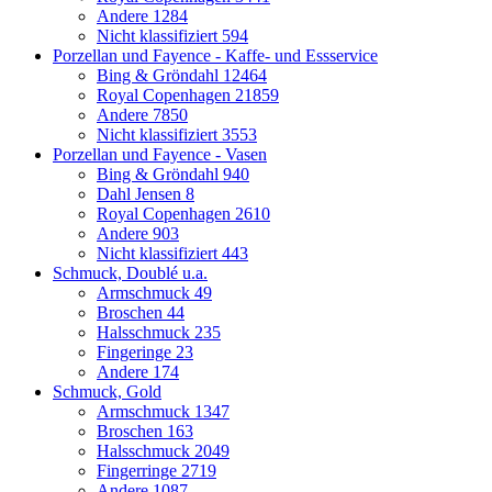
Andere
1284
Nicht klassifiziert
594
Porzellan und Fayence - Kaffe- und Essservice
Bing & Gröndahl
12464
Royal Copenhagen
21859
Andere
7850
Nicht klassifiziert
3553
Porzellan und Fayence - Vasen
Bing & Gröndahl
940
Dahl Jensen
8
Royal Copenhagen
2610
Andere
903
Nicht klassifiziert
443
Schmuck, Doublé u.a.
Armschmuck
49
Broschen
44
Halsschmuck
235
Fingeringe
23
Andere
174
Schmuck, Gold
Armschmuck
1347
Broschen
163
Halsschmuck
2049
Fingerringe
2719
Andere
1087