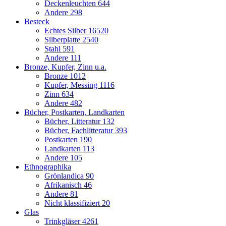
Deckenleuchten
644
Andere
298
Besteck
Echtes Silber
16520
Silberplatte
2540
Stahl
591
Andere
111
Bronze, Kupfer, Zinn u.a.
Bronze
1012
Kupfer, Messing
1116
Zinn
634
Andere
482
Bücher, Postkarten, Landkarten
Bücher, Litteratur
132
Bücher, Fachlitteratur
393
Postkarten
190
Landkarten
113
Andere
105
Ethnographika
Grönlandica
90
Afrikanisch
46
Andere
81
Nicht klassifiziert
20
Glas
Trinkgläser
4261