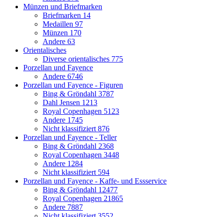
Münzen und Briefmarken
Briefmarken
14
Medaillen
97
Münzen
170
Andere
63
Orientalisches
Diverse orientalisches
775
Porzellan und Fayence
Andere
6746
Porzellan und Fayence - Figuren
Bing & Gröndahl
3787
Dahl Jensen
1213
Royal Copenhagen
5123
Andere
1745
Nicht klassifiziert
876
Porzellan und Fayence - Teller
Bing & Gröndahl
2368
Royal Copenhagen
3448
Andere
1284
Nicht klassifiziert
594
Porzellan und Fayence - Kaffe- und Essservice
Bing & Gröndahl
12477
Royal Copenhagen
21865
Andere
7887
Nicht klassifiziert
3552