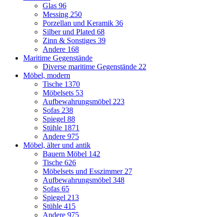
Glas
96
Messing
250
Porzellan und Keramik
36
Silber und Plated
68
Zinn & Sonstiges
39
Andere
168
Maritime Gegenstände
Diverse maritime Gegenstände
22
Möbel, modern
Tische
1370
Möbelsets
53
Aufbewahrungsmöbel
223
Sofas
238
Spiegel
88
Stühle
1871
Andere
975
Möbel, älter und antik
Bauern Möbel
142
Tische
626
Möbelsets und Esszimmer
27
Aufbewahrungsmöbel
348
Sofas
65
Spiegel
213
Stühle
415
Andere
975