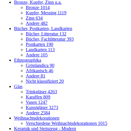
Bronze, Kupfer, Zinn u.a.
Bronze
1014
Kupfer, Messing
1119
Zinn
634
Andere
482
Bücher, Postkarten, Landkarten
Bücher, Litteratur
132
Bücher, Fachlitteratur
393
Postkarten
190
Landkarten
113
Andere
105
Ethnographika
Grönlandica
90
Afrikanisch
46
Andere
81
Nicht klassifiziert
20
Glas
Trinkgläser
4263
Karaffen
809
Vasen
1247
Kunstgläser
3273
Andere
2584
Weihnachtsdekorationen
Verschiedene Weihnachtsdekorationen
1015
Keramik und Steinzeug - Modern