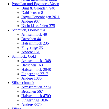
Porzellan und Fayence - Vasen
Bing & Gröndahl
940
Dahl Jensen
8
Royal Copenhagen
2611
Andere
907
Nicht klassifiziert
375
Schmuck, Doublé u.a.
Armschmuck
49
Broschen
44
Halsschmuck
235
Fingeringe
23
Andere
151
Schmuck, Gold
Armschmuck
1348
Broschen
163
Halsschmuck
2048
Fingerringe
2717
Andere
1086
Silberschmuck
Armschmuck
2274
Broschen
567
Halsschmuck
4709
Fingerringe
1836
Andere
3370
Silber