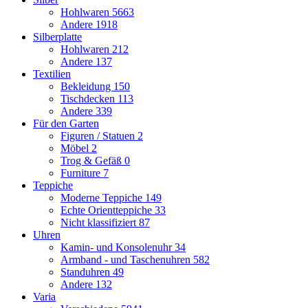
Hohlwaren
5663
Andere
1918
Silberplatte
Hohlwaren
212
Andere
137
Textilien
Bekleidung
150
Tischdecken
113
Andere
339
Für den Garten
Figuren / Statuen
2
Möbel
2
Trog & Gefäß
0
Furniture
7
Teppiche
Moderne Teppiche
149
Echte Orientteppiche
33
Nicht klassifiziert
87
Uhren
Kamin- und Konsolenuhr
34
Armband - und Taschenuhren
582
Standuhren
49
Andere
132
Varia