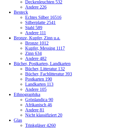
Deckenleuchten
532
Andere
226
Besteck
Echtes Silber
16516
Silberplatte
2541
Stahl
589
Andere
111
Bronze, Kupfer, Zinn u.a.
Bronze
1012
Kupfer, Messing
1117
Zinn
634
Andere
482
Bücher, Postkarten, Landkarten
Bücher, Litteratur
132
Bücher, Fachlitteratur
393
Postkarten
190
Landkarten
113
Andere
105
Ethnographika
Grönlandica
90
Afrikanisch
46
Andere
81
Nicht klassifiziert
20
Glas
Trinkgläser
4260