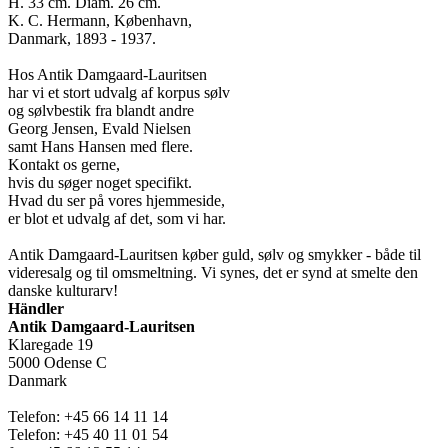
H. 33 cm. Diam. 26 cm.
K. C. Hermann, København,
Danmark, 1893 - 1937.
Hos Antik Damgaard-Lauritsen
har vi et stort udvalg af korpus sølv
og sølvbestik fra blandt andre
Georg Jensen, Evald Nielsen
samt Hans Hansen med flere.
Kontakt os gerne,
hvis du søger noget specifikt.
Hvad du ser på vores hjemmeside,
er blot et udvalg af det, som vi har.
Antik Damgaard-Lauritsen køber guld, sølv og smykker - både til
videresalg og til omsmeltning. Vi synes, det er synd at smelte den
danske kulturarv!
Händler
Antik Damgaard-Lauritsen
Klaregade 19
5000 Odense C
Danmark
Telefon: +45 66 14 11 14
Telefon: +45 40 11 01 54