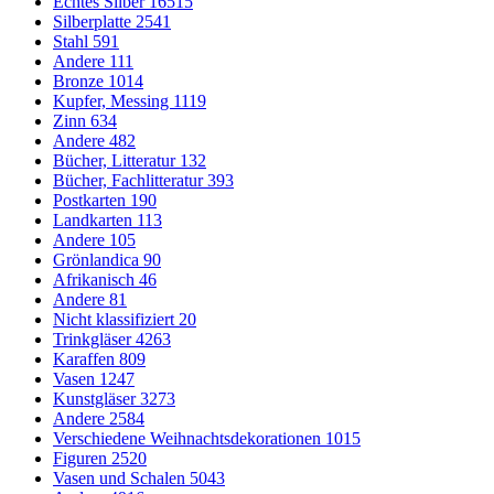
Echtes Silber
16515
Silberplatte
2541
Stahl
591
Andere
111
Bronze
1014
Kupfer, Messing
1119
Zinn
634
Andere
482
Bücher, Litteratur
132
Bücher, Fachlitteratur
393
Postkarten
190
Landkarten
113
Andere
105
Grönlandica
90
Afrikanisch
46
Andere
81
Nicht klassifiziert
20
Trinkgläser
4263
Karaffen
809
Vasen
1247
Kunstgläser
3273
Andere
2584
Verschiedene Weihnachtsdekorationen
1015
Figuren
2520
Vasen und Schalen
5043