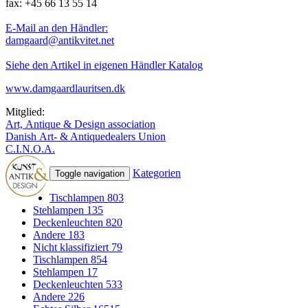
fax: +45 66 13 55 14
E-Mail an den Händler:
damgaard@antikvitet.net
Siehe den Artikel in eigenen Händler Katalog
www.damgaardlauritsen.dk
Mitglied:
Art, Antique & Design association
Danish Art- & Antiquedealers Union
C.I.N.O.A.
Kategorien
Toggle navigation
Tischlampen
803
Stehlampen
135
Deckenleuchten
820
Andere
183
Nicht klassifiziert
79
Tischlampen
854
Stehlampen
17
Deckenleuchten
533
Andere
226