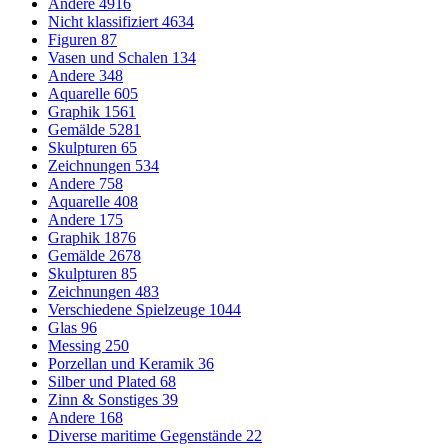
Andere
4916
Nicht klassifiziert
4634
Figuren
87
Vasen und Schalen
134
Andere
348
Aquarelle
605
Graphik
1561
Gemälde
5281
Skulpturen
65
Zeichnungen
534
Andere
758
Aquarelle
408
Andere
175
Graphik
1876
Gemälde
2678
Skulpturen
85
Zeichnungen
483
Verschiedene Spielzeuge
1044
Glas
96
Messing
250
Porzellan und Keramik
36
Silber und Plated
68
Zinn & Sonstiges
39
Andere
168
Diverse maritime Gegenstände
22