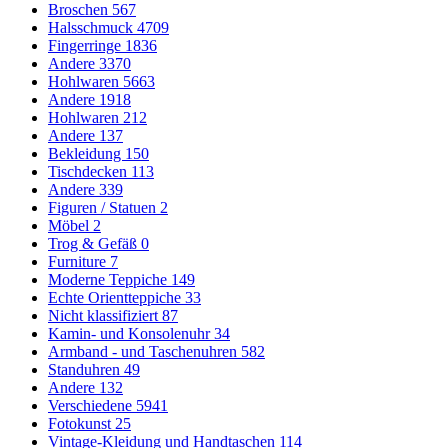
Broschen
567
Halsschmuck
4709
Fingerringe
1836
Andere
3370
Hohlwaren
5663
Andere
1918
Hohlwaren
212
Andere
137
Bekleidung
150
Tischdecken
113
Andere
339
Figuren / Statuen
2
Möbel
2
Trog & Gefäß
0
Furniture
7
Moderne Teppiche
149
Echte Orientteppiche
33
Nicht klassifiziert
87
Kamin- und Konsolenuhr
34
Armband - und Taschenuhren
582
Standuhren
49
Andere
132
Verschiedene
5941
Fotokunst
25
Vintage-Kleidung und Handtaschen
114