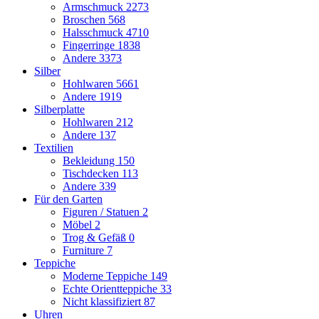
Armschmuck
2273
Broschen
568
Halsschmuck
4710
Fingerringe
1838
Andere
3373
Silber
Hohlwaren
5661
Andere
1919
Silberplatte
Hohlwaren
212
Andere
137
Textilien
Bekleidung
150
Tischdecken
113
Andere
339
Für den Garten
Figuren / Statuen
2
Möbel
2
Trog & Gefäß
0
Furniture
7
Teppiche
Moderne Teppiche
149
Echte Orientteppiche
33
Nicht klassifiziert
87
Uhren