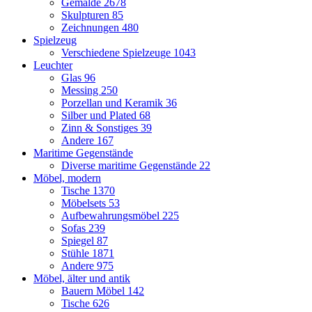
Gemälde
2678
Skulpturen
85
Zeichnungen
480
Spielzeug
Verschiedene Spielzeuge
1043
Leuchter
Glas
96
Messing
250
Porzellan und Keramik
36
Silber und Plated
68
Zinn & Sonstiges
39
Andere
167
Maritime Gegenstände
Diverse maritime Gegenstände
22
Möbel, modern
Tische
1370
Möbelsets
53
Aufbewahrungsmöbel
225
Sofas
239
Spiegel
87
Stühle
1871
Andere
975
Möbel, älter und antik
Bauern Möbel
142
Tische
626