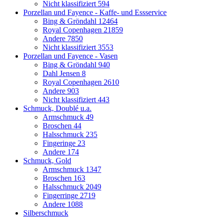
Nicht klassifiziert
594
Porzellan und Fayence - Kaffe- und Essservice
Bing & Gröndahl
12464
Royal Copenhagen
21859
Andere
7850
Nicht klassifiziert
3553
Porzellan und Fayence - Vasen
Bing & Gröndahl
940
Dahl Jensen
8
Royal Copenhagen
2610
Andere
903
Nicht klassifiziert
443
Schmuck, Doublé u.a.
Armschmuck
49
Broschen
44
Halsschmuck
235
Fingeringe
23
Andere
174
Schmuck, Gold
Armschmuck
1347
Broschen
163
Halsschmuck
2049
Fingerringe
2719
Andere
1088
Silberschmuck