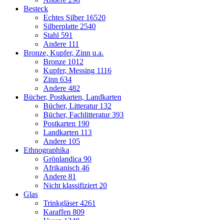
Besteck
Echtes Silber
16520
Silberplatte
2540
Stahl
591
Andere
111
Bronze, Kupfer, Zinn u.a.
Bronze
1012
Kupfer, Messing
1116
Zinn
634
Andere
482
Bücher, Postkarten, Landkarten
Bücher, Litteratur
132
Bücher, Fachlitteratur
393
Postkarten
190
Landkarten
113
Andere
105
Ethnographika
Grönlandica
90
Afrikanisch
46
Andere
81
Nicht klassifiziert
20
Glas
Trinkgläser
4261
Karaffen
809