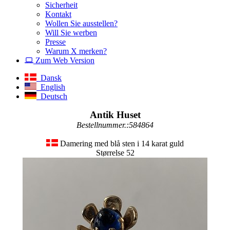
Sicherheit
Kontakt
Wollen Sie ausstellen?
Will Sie werben
Presse
Warum X merken?
Zum Web Version
Dansk
English
Deutsch
Antik Huset
Bestellnummer.:584864
Damering med blå sten i 14 karat guld
Størrelse 52