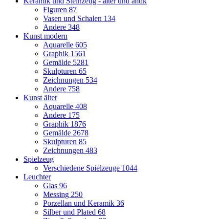
Keramik und Steinzeug - älter und antik
Figuren
87
Vasen und Schalen
134
Andere
348
Kunst modern
Aquarelle
605
Graphik
1561
Gemälde
5281
Skulpturen
65
Zeichnungen
534
Andere
758
Kunst älter
Aquarelle
408
Andere
175
Graphik
1876
Gemälde
2678
Skulpturen
85
Zeichnungen
483
Spielzeug
Verschiedene Spielzeuge
1044
Leuchter
Glas
96
Messing
250
Porzellan und Keramik
36
Silber und Plated
68