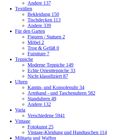
Andere
137
Textilien
Bekleidung
150
Tischdecken
113
Andere
339
Für den Garten
Figuren / Statuen
2
Möbel
2
Trog & Gefäß
0
Furniture
7
Teppiche
Moderne Teppiche
149
Echte Orientteppiche
33
Nicht klassifiziert
87
Uhren
Kamin- und Konsolenuhr
34
Armband - und Taschenuhren
582
Standuhren
49
Andere
132
Varia
Verschiedene
5941
Vintage
Fotokunst
25
Vintage-Kleidung und Handtaschen
114
Militaria und Waffen