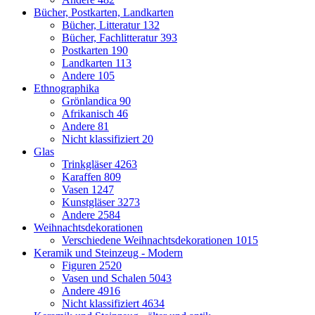
Bücher, Postkarten, Landkarten
Bücher, Litteratur
132
Bücher, Fachlitteratur
393
Postkarten
190
Landkarten
113
Andere
105
Ethnographika
Grönlandica
90
Afrikanisch
46
Andere
81
Nicht klassifiziert
20
Glas
Trinkgläser
4263
Karaffen
809
Vasen
1247
Kunstgläser
3273
Andere
2584
Weihnachtsdekorationen
Verschiedene Weihnachtsdekorationen
1015
Keramik und Steinzeug - Modern
Figuren
2520
Vasen und Schalen
5043
Andere
4916
Nicht klassifiziert
4634