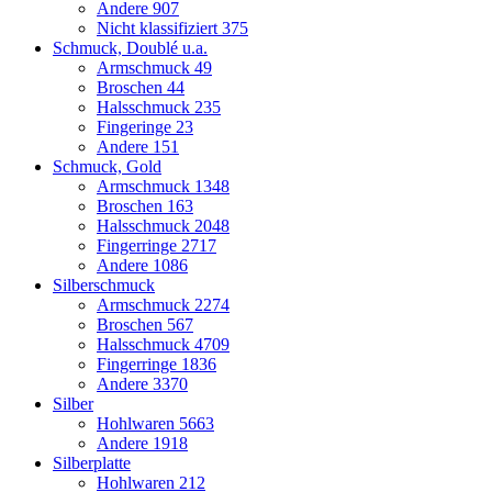
Andere
907
Nicht klassifiziert
375
Schmuck, Doublé u.a.
Armschmuck
49
Broschen
44
Halsschmuck
235
Fingeringe
23
Andere
151
Schmuck, Gold
Armschmuck
1348
Broschen
163
Halsschmuck
2048
Fingerringe
2717
Andere
1086
Silberschmuck
Armschmuck
2274
Broschen
567
Halsschmuck
4709
Fingerringe
1836
Andere
3370
Silber
Hohlwaren
5663
Andere
1918
Silberplatte
Hohlwaren
212