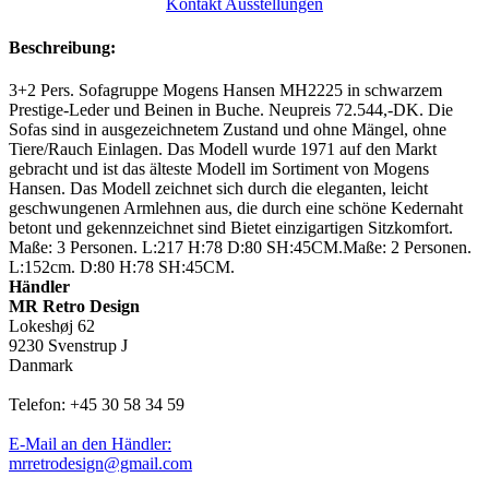
Kontakt Ausstellungen
Beschreibung:
3+2 Pers. Sofagruppe Mogens Hansen MH2225 in schwarzem
Prestige-Leder und Beinen in Buche. Neupreis 72.544,-DK. Die
Sofas sind in ausgezeichnetem Zustand und ohne Mängel, ohne
Tiere/Rauch Einlagen. Das Modell wurde 1971 auf den Markt
gebracht und ist das älteste Modell im Sortiment von Mogens
Hansen. Das Modell zeichnet sich durch die eleganten, leicht
geschwungenen Armlehnen aus, die durch eine schöne Kedernaht
betont und gekennzeichnet sind Bietet einzigartigen Sitzkomfort.
Maße: 3 Personen. L:217 H:78 D:80 SH:45CM.Maße: 2 Personen.
L:152cm. D:80 H:78 SH:45CM.
Händler
MR Retro Design
Lokeshøj 62
9230 Svenstrup J
Danmark
Telefon: +45 30 58 34 59
E-Mail an den Händler:
mrretrodesign@gmail.com