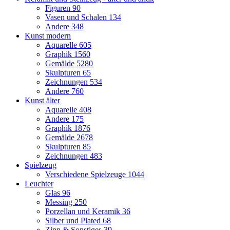
Figuren
90
Vasen und Schalen
134
Andere
348
Kunst modern
Aquarelle
605
Graphik
1560
Gemälde
5280
Skulpturen
65
Zeichnungen
534
Andere
760
Kunst älter
Aquarelle
408
Andere
175
Graphik
1876
Gemälde
2678
Skulpturen
85
Zeichnungen
483
Spielzeug
Verschiedene Spielzeuge
1044
Leuchter
Glas
96
Messing
250
Porzellan und Keramik
36
Silber und Plated
68
Zinn & Sonstiges
39