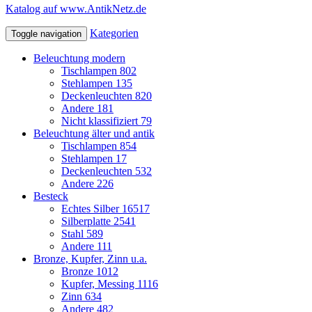
Katalog auf www.AntikNetz.de
Kategorien
Toggle navigation
Beleuchtung modern
Tischlampen
802
Stehlampen
135
Deckenleuchten
820
Andere
181
Nicht klassifiziert
79
Beleuchtung älter und antik
Tischlampen
854
Stehlampen
17
Deckenleuchten
532
Andere
226
Besteck
Echtes Silber
16517
Silberplatte
2541
Stahl
589
Andere
111
Bronze, Kupfer, Zinn u.a.
Bronze
1012
Kupfer, Messing
1116
Zinn
634
Andere
482