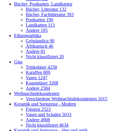
Bücher, Postkarten, Landkarten
Bücher, Litteratur
132
Bücher, Fachlitteratur
393
Postkarten
190
Landkarten
113
Andere
105
Ethnographika
Grönlandica
90
Afrikanisch
46
Andere
81
Nicht klassifiziert
20
Glas
Trinkgläser
4258
Karaffen
809
Vasen
1247
Kunstgläser
3268
Andere
2584
Weihnachtsdekorationen
Verschiedene Weihnachtsdekorationen
1015
Keramik und Steinzeug - Modern
Figuren
2523
Vasen und Schalen
5033
Andere
4908
Nicht klassifiziert
4634
Keramik und Steinzeug - älter und antik