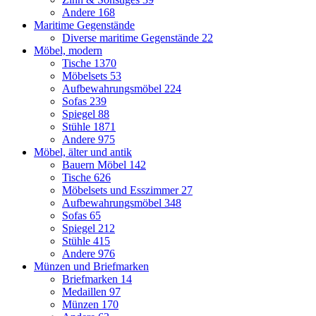
Andere
168
Maritime Gegenstände
Diverse maritime Gegenstände
22
Möbel, modern
Tische
1370
Möbelsets
53
Aufbewahrungsmöbel
224
Sofas
239
Spiegel
88
Stühle
1871
Andere
975
Möbel, älter und antik
Bauern Möbel
142
Tische
626
Möbelsets und Esszimmer
27
Aufbewahrungsmöbel
348
Sofas
65
Spiegel
212
Stühle
415
Andere
976
Münzen und Briefmarken
Briefmarken
14
Medaillen
97
Münzen
170