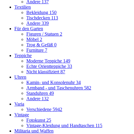
Andere
137
Textilien
Bekleidung
150
Tischdecken
113
Andere
339
Für den Garten
Figuren / Statuen
2
Möbel
2
Trog & Gefäß
0
Furniture
7
Teppiche
Moderne Teppiche
149
Echte Orientteppiche
33
Nicht klassifiziert
87
Uhren
Kamin- und Konsolenuhr
34
Armband - und Taschenuhren
582
Standuhren
49
Andere
132
Varia
Verschiedene
5942
Vintage
Fotokunst
25
Vintage-Kleidung und Handtaschen
115
Militaria und Waffen