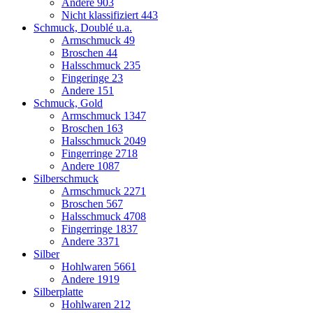
Andere
903
Nicht klassifiziert
443
Schmuck, Doublé u.a.
Armschmuck
49
Broschen
44
Halsschmuck
235
Fingeringe
23
Andere
151
Schmuck, Gold
Armschmuck
1347
Broschen
163
Halsschmuck
2049
Fingerringe
2718
Andere
1087
Silberschmuck
Armschmuck
2271
Broschen
567
Halsschmuck
4708
Fingerringe
1837
Andere
3371
Silber
Hohlwaren
5661
Andere
1919
Silberplatte
Hohlwaren
212