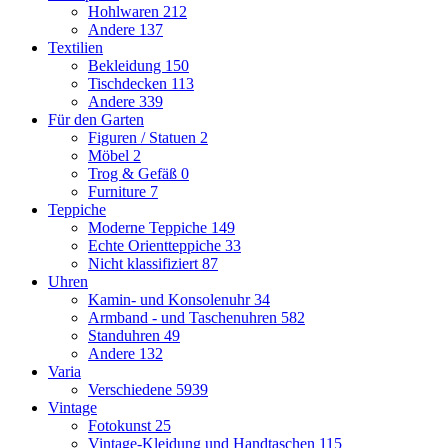
Hohlwaren
212
Andere
137
Textilien
Bekleidung
150
Tischdecken
113
Andere
339
Für den Garten
Figuren / Statuen
2
Möbel
2
Trog & Gefäß
0
Furniture
7
Teppiche
Moderne Teppiche
149
Echte Orientteppiche
33
Nicht klassifiziert
87
Uhren
Kamin- und Konsolenuhr
34
Armband - und Taschenuhren
582
Standuhren
49
Andere
132
Varia
Verschiedene
5939
Vintage
Fotokunst
25
Vintage-Kleidung und Handtaschen
115