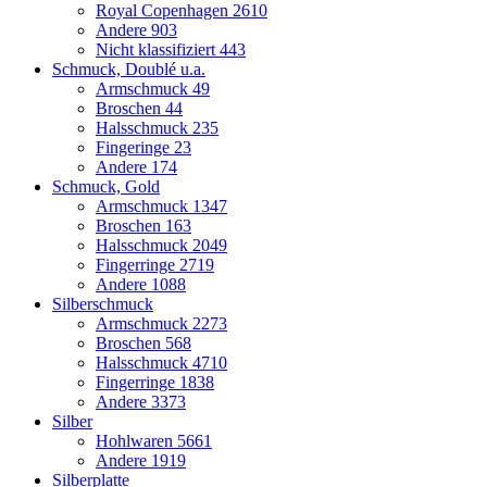
Royal Copenhagen
2610
Andere
903
Nicht klassifiziert
443
Schmuck, Doublé u.a.
Armschmuck
49
Broschen
44
Halsschmuck
235
Fingeringe
23
Andere
174
Schmuck, Gold
Armschmuck
1347
Broschen
163
Halsschmuck
2049
Fingerringe
2719
Andere
1088
Silberschmuck
Armschmuck
2273
Broschen
568
Halsschmuck
4710
Fingerringe
1838
Andere
3373
Silber
Hohlwaren
5661
Andere
1919
Silberplatte