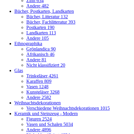
Zinn
634
Andere
482
Bücher, Postkarten, Landkarten
Bücher, Litteratur
132
Bücher, Fachlitteratur
393
Postkarten
190
Landkarten
113
Andere
105
Ethnographika
Grönlandica
90
Afrikanisch
46
Andere
81
Nicht klassifiziert
20
Glas
Trinkgläser
4261
Karaffen
809
Vasen
1248
Kunstgläser
3268
Andere
2582
Weihnachtsdekorationen
Verschiedene Weihnachtsdekorationen
1015
Keramik und Steinzeug - Modern
Figuren
2524
Vasen und Schalen
5034
Andere
4896