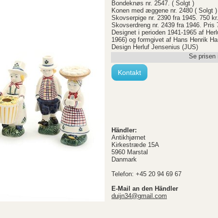
Bondeknøs nr. 2547. ( Solgt )
Konen med æggene nr. 2480 ( Solgt )
Skovserpige nr. 2390 fra 1945. 750 kr
Skovserdreng nr. 2439 fra 1946. Pris 
Designet i perioden 1941-1965 af Herlu
1966) og formgivet af Hans Henrik Ha
Design Herluf Jensenius (JUS)
Se prisen 
Kontakt
Händler:
Antikhjørnet
Kirkestræde 15A
5960 Marstal
Danmark
Telefon: +45 20 94 69 67
E-Mail an den Händler
duijn34@gmail.com