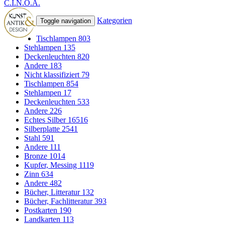
C.I.N.O.A.
Kategorien
Toggle navigation
Tischlampen
803
Stehlampen
135
Deckenleuchten
820
Andere
183
Nicht klassifiziert
79
Tischlampen
854
Stehlampen
17
Deckenleuchten
533
Andere
226
Echtes Silber
16516
Silberplatte
2541
Stahl
591
Andere
111
Bronze
1014
Kupfer, Messing
1119
Zinn
634
Andere
482
Bücher, Litteratur
132
Bücher, Fachlitteratur
393
Postkarten
190
Landkarten
113