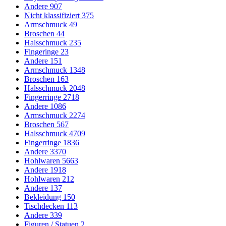
Andere
907
Nicht klassifiziert
375
Armschmuck
49
Broschen
44
Halsschmuck
235
Fingeringe
23
Andere
151
Armschmuck
1348
Broschen
163
Halsschmuck
2048
Fingerringe
2718
Andere
1086
Armschmuck
2274
Broschen
567
Halsschmuck
4709
Fingerringe
1836
Andere
3370
Hohlwaren
5663
Andere
1918
Hohlwaren
212
Andere
137
Bekleidung
150
Tischdecken
113
Andere
339
Figuren / Statuen
2