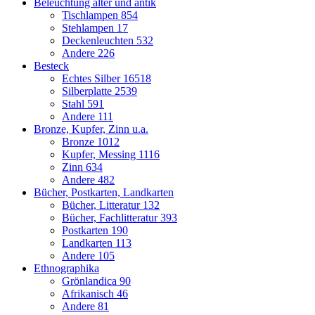
Beleuchtung älter und antik
Tischlampen
854
Stehlampen
17
Deckenleuchten
532
Andere
226
Besteck
Echtes Silber
16518
Silberplatte
2539
Stahl
591
Andere
111
Bronze, Kupfer, Zinn u.a.
Bronze
1012
Kupfer, Messing
1116
Zinn
634
Andere
482
Bücher, Postkarten, Landkarten
Bücher, Litteratur
132
Bücher, Fachlitteratur
393
Postkarten
190
Landkarten
113
Andere
105
Ethnographika
Grönlandica
90
Afrikanisch
46
Andere
81