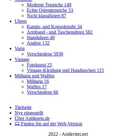
Moderne Teppiche
149
Echte Orientteppiche
33
Nicht klassifiziert
87
Uhren
Kamin- und Konsolenuhr
34
Armband - und Taschenuhren
582
Standuhren
49
Andere
132
Varia
Verschiedene
5939
Vintage
Fotokunst
25
Vintage-Kleidung und Handtaschen
115
Militaria und Waffen
Militaria
16
Waffen
17
Verschiedene
66
Titelseite
Nye eingestellt
Über Antiknetz.de
Finden Sie auf der Web-Version
2022 - Antikvitet.net