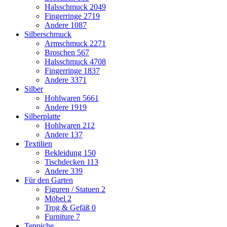
Halsschmuck
2049
Fingerringe
2719
Andere
1087
Silberschmuck
Armschmuck
2271
Broschen
567
Halsschmuck
4708
Fingerringe
1837
Andere
3371
Silber
Hohlwaren
5661
Andere
1919
Silberplatte
Hohlwaren
212
Andere
137
Textilien
Bekleidung
150
Tischdecken
113
Andere
339
Für den Garten
Figuren / Statuen
2
Möbel
2
Trog & Gefäß
0
Furniture
7
Teppiche