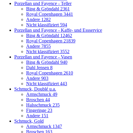
Porzellan und Fayence - Teller
Bing & Gröndahl
2361
Royal Copenhagen
3441
Andere
1282
Nicht klassifiziert
594
Porzellan und Fayence - Kaffe- und Essservice
Bing & Gröndahl
12462
Royal Copenhagen
21839
Andere
7855
Nicht klassifiziert
3552
Porzellan und Fayence - Vasen
Bing & Gröndahl
940
Dahl Jensen
8
Royal Copenhagen
2610
Andere
903
Nicht klassifiziert
443
Schmuck, Doublé u.a.
Armschmuck
49
Broschen
44
Halsschmuck
235
Fingeringe
23
Andere
151
Schmuck, Gold
Armschmuck
1347
Broschen
163