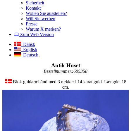
Sicherheit
Kontakt
Wollen Sie ausstellen?
Will Sie werben
Presse
Warum X merken?
Zum Web Version
Dansk
English
Deutsch
Antik Huset
Bestellnummer.:605358
Blok guldarmbånd med 3 rækker i 14 karat guld. Længde: 18
cm.