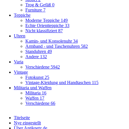
Trog & Gefäß
0
Furniture
7
Teppiche
Moderne Teppiche
149
Echte Orientteppiche
33
Nicht klassifiziert
87
Uhren
Kamin- und Konsolenuhr
34
Armband - und Taschenuhren
582
Standuhren
49
Andere
132
Varia
Verschiedene
5942
Vintage
Fotokunst
25
Vintage-Kleidung und Handtaschen
115
Militaria und Waffen
Militaria
16
Waffen
17
Verschiedene
66
Titelseite
Nye eingestellt
Über Antiknetz.de