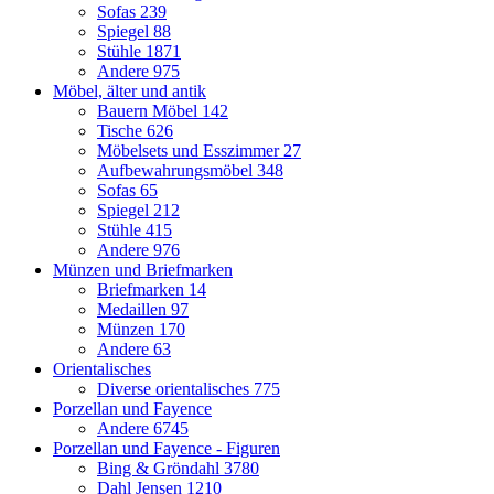
Sofas
239
Spiegel
88
Stühle
1871
Andere
975
Möbel, älter und antik
Bauern Möbel
142
Tische
626
Möbelsets und Esszimmer
27
Aufbewahrungsmöbel
348
Sofas
65
Spiegel
212
Stühle
415
Andere
976
Münzen und Briefmarken
Briefmarken
14
Medaillen
97
Münzen
170
Andere
63
Orientalisches
Diverse orientalisches
775
Porzellan und Fayence
Andere
6745
Porzellan und Fayence - Figuren
Bing & Gröndahl
3780
Dahl Jensen
1210