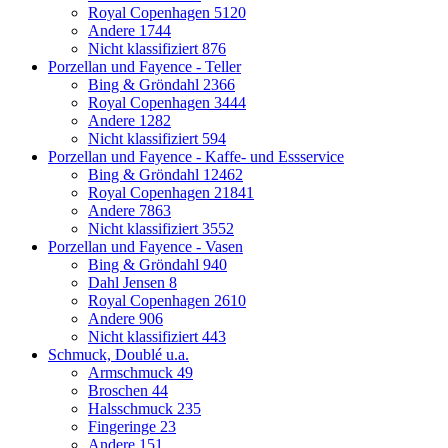
Royal Copenhagen
5120
Andere
1744
Nicht klassifiziert
876
Porzellan und Fayence - Teller
Bing & Gröndahl
2366
Royal Copenhagen
3444
Andere
1282
Nicht klassifiziert
594
Porzellan und Fayence - Kaffe- und Essservice
Bing & Gröndahl
12462
Royal Copenhagen
21841
Andere
7863
Nicht klassifiziert
3552
Porzellan und Fayence - Vasen
Bing & Gröndahl
940
Dahl Jensen
8
Royal Copenhagen
2610
Andere
906
Nicht klassifiziert
443
Schmuck, Doublé u.a.
Armschmuck
49
Broschen
44
Halsschmuck
235
Fingeringe
23
Andere
151