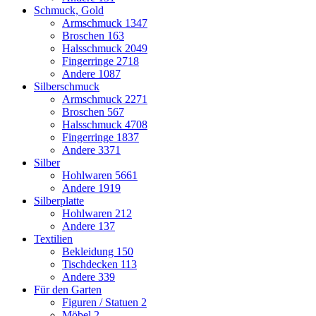
Schmuck, Gold
Armschmuck
1347
Broschen
163
Halsschmuck
2049
Fingerringe
2718
Andere
1087
Silberschmuck
Armschmuck
2271
Broschen
567
Halsschmuck
4708
Fingerringe
1837
Andere
3371
Silber
Hohlwaren
5661
Andere
1919
Silberplatte
Hohlwaren
212
Andere
137
Textilien
Bekleidung
150
Tischdecken
113
Andere
339
Für den Garten
Figuren / Statuen
2
Möbel
2