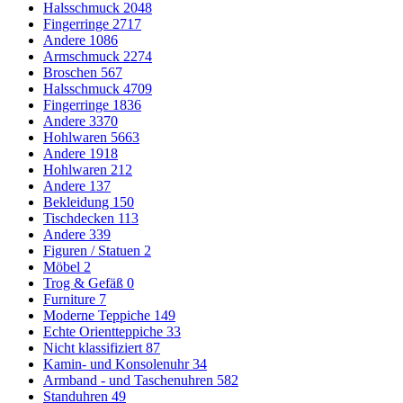
Halsschmuck
2048
Fingerringe
2717
Andere
1086
Armschmuck
2274
Broschen
567
Halsschmuck
4709
Fingerringe
1836
Andere
3370
Hohlwaren
5663
Andere
1918
Hohlwaren
212
Andere
137
Bekleidung
150
Tischdecken
113
Andere
339
Figuren / Statuen
2
Möbel
2
Trog & Gefäß
0
Furniture
7
Moderne Teppiche
149
Echte Orientteppiche
33
Nicht klassifiziert
87
Kamin- und Konsolenuhr
34
Armband - und Taschenuhren
582
Standuhren
49