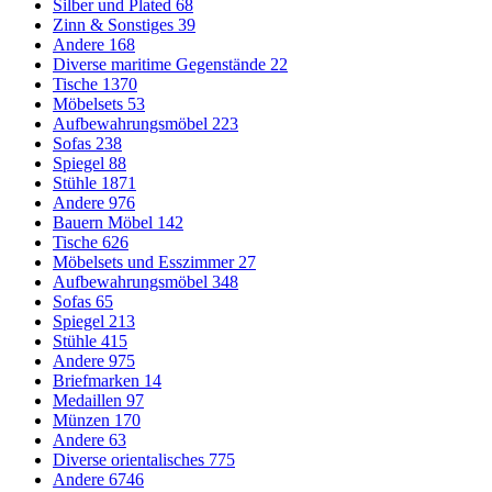
Silber und Plated
68
Zinn & Sonstiges
39
Andere
168
Diverse maritime Gegenstände
22
Tische
1370
Möbelsets
53
Aufbewahrungsmöbel
223
Sofas
238
Spiegel
88
Stühle
1871
Andere
976
Bauern Möbel
142
Tische
626
Möbelsets und Esszimmer
27
Aufbewahrungsmöbel
348
Sofas
65
Spiegel
213
Stühle
415
Andere
975
Briefmarken
14
Medaillen
97
Münzen
170
Andere
63
Diverse orientalisches
775
Andere
6746