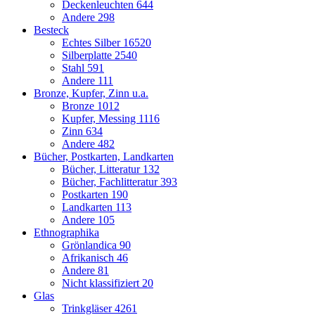
Deckenleuchten
644
Andere
298
Besteck
Echtes Silber
16520
Silberplatte
2540
Stahl
591
Andere
111
Bronze, Kupfer, Zinn u.a.
Bronze
1012
Kupfer, Messing
1116
Zinn
634
Andere
482
Bücher, Postkarten, Landkarten
Bücher, Litteratur
132
Bücher, Fachlitteratur
393
Postkarten
190
Landkarten
113
Andere
105
Ethnographika
Grönlandica
90
Afrikanisch
46
Andere
81
Nicht klassifiziert
20
Glas
Trinkgläser
4261