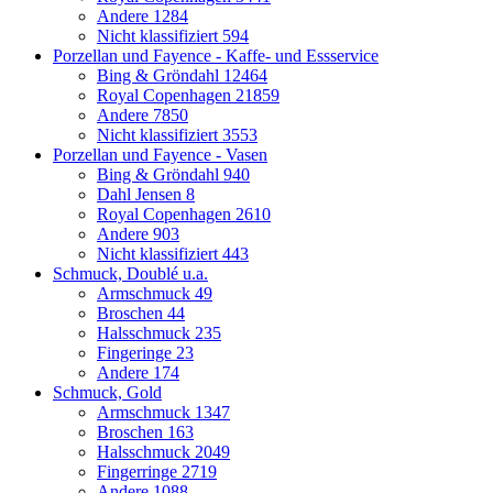
Andere
1284
Nicht klassifiziert
594
Porzellan und Fayence - Kaffe- und Essservice
Bing & Gröndahl
12464
Royal Copenhagen
21859
Andere
7850
Nicht klassifiziert
3553
Porzellan und Fayence - Vasen
Bing & Gröndahl
940
Dahl Jensen
8
Royal Copenhagen
2610
Andere
903
Nicht klassifiziert
443
Schmuck, Doublé u.a.
Armschmuck
49
Broschen
44
Halsschmuck
235
Fingeringe
23
Andere
174
Schmuck, Gold
Armschmuck
1347
Broschen
163
Halsschmuck
2049
Fingerringe
2719
Andere
1088