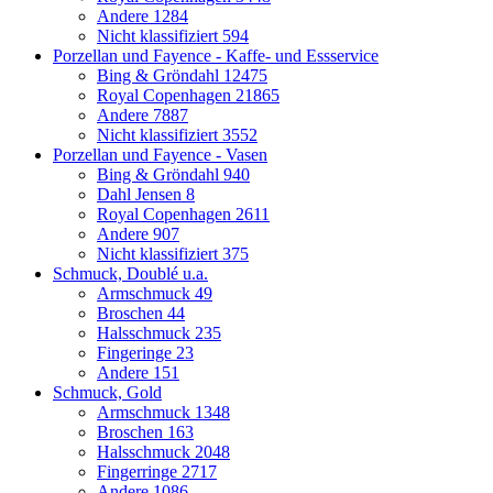
Andere
1284
Nicht klassifiziert
594
Porzellan und Fayence - Kaffe- und Essservice
Bing & Gröndahl
12475
Royal Copenhagen
21865
Andere
7887
Nicht klassifiziert
3552
Porzellan und Fayence - Vasen
Bing & Gröndahl
940
Dahl Jensen
8
Royal Copenhagen
2611
Andere
907
Nicht klassifiziert
375
Schmuck, Doublé u.a.
Armschmuck
49
Broschen
44
Halsschmuck
235
Fingeringe
23
Andere
151
Schmuck, Gold
Armschmuck
1348
Broschen
163
Halsschmuck
2048
Fingerringe
2717
Andere
1086