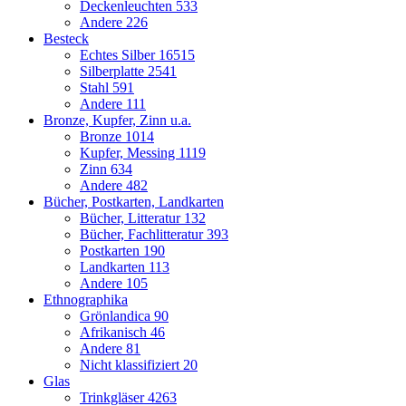
Deckenleuchten
533
Andere
226
Besteck
Echtes Silber
16515
Silberplatte
2541
Stahl
591
Andere
111
Bronze, Kupfer, Zinn u.a.
Bronze
1014
Kupfer, Messing
1119
Zinn
634
Andere
482
Bücher, Postkarten, Landkarten
Bücher, Litteratur
132
Bücher, Fachlitteratur
393
Postkarten
190
Landkarten
113
Andere
105
Ethnographika
Grönlandica
90
Afrikanisch
46
Andere
81
Nicht klassifiziert
20
Glas
Trinkgläser
4263