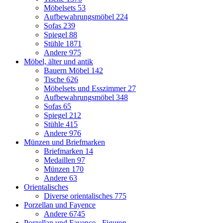
Möbelsets
53
Aufbewahrungsmöbel
224
Sofas
239
Spiegel
88
Stühle
1871
Andere
975
Möbel, älter und antik
Bauern Möbel
142
Tische
626
Möbelsets und Esszimmer
27
Aufbewahrungsmöbel
348
Sofas
65
Spiegel
212
Stühle
415
Andere
976
Münzen und Briefmarken
Briefmarken
14
Medaillen
97
Münzen
170
Andere
63
Orientalisches
Diverse orientalisches
775
Porzellan und Fayence
Andere
6745
Porzellan und Fayence - Figuren