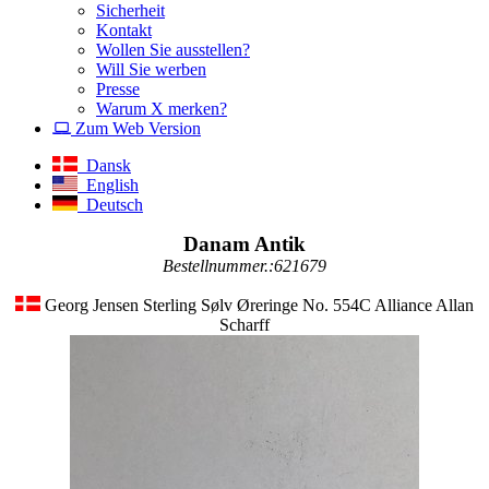
Sicherheit
Kontakt
Wollen Sie ausstellen?
Will Sie werben
Presse
Warum X merken?
Zum Web Version
Dansk
English
Deutsch
Danam Antik
Bestellnummer.:621679
Georg Jensen Sterling Sølv Øreringe No. 554C Alliance Allan
Scharff