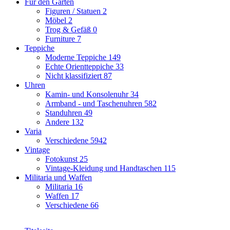
Für den Garten
Figuren / Statuen
2
Möbel
2
Trog & Gefäß
0
Furniture
7
Teppiche
Moderne Teppiche
149
Echte Orientteppiche
33
Nicht klassifiziert
87
Uhren
Kamin- und Konsolenuhr
34
Armband - und Taschenuhren
582
Standuhren
49
Andere
132
Varia
Verschiedene
5942
Vintage
Fotokunst
25
Vintage-Kleidung und Handtaschen
115
Militaria und Waffen
Militaria
16
Waffen
17
Verschiedene
66