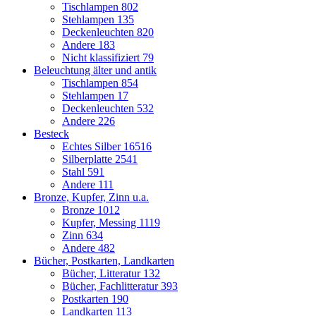
Tischlampen
802
Stehlampen
135
Deckenleuchten
820
Andere
183
Nicht klassifiziert
79
Beleuchtung älter und antik
Tischlampen
854
Stehlampen
17
Deckenleuchten
532
Andere
226
Besteck
Echtes Silber
16516
Silberplatte
2541
Stahl
591
Andere
111
Bronze, Kupfer, Zinn u.a.
Bronze
1012
Kupfer, Messing
1119
Zinn
634
Andere
482
Bücher, Postkarten, Landkarten
Bücher, Litteratur
132
Bücher, Fachlitteratur
393
Postkarten
190
Landkarten
113