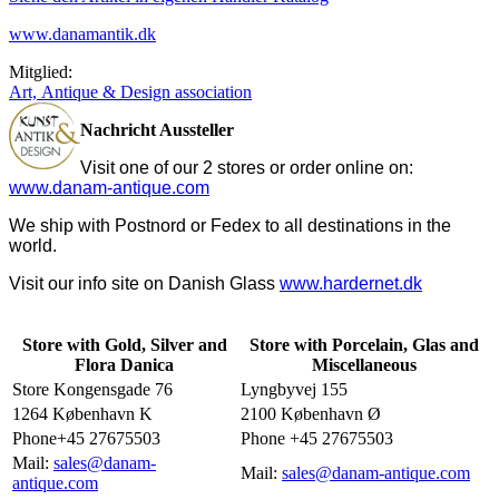
www.danamantik.dk
Mitglied:
Art, Antique & Design association
Nachricht Aussteller
Visit one of our 2 stores or order online on:
www.danam-antique.com
We ship with Postnord or Fedex to all destinations in the
world.
Visit our info site on Danish Glass
www.hardernet.dk
Store with Gold, Silver and
Store with Porcelain, Glas and
Flora Danica
Miscellaneous
Store Kongensgade 76
Lyngbyvej 155
1264 København K
2100 København Ø
Phone+45 27675503
Phone +45 27675503
Mail:
sales@danam-
Mail:
sales@danam-antique.com
antique.com