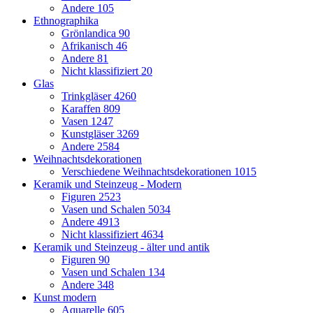
Andere
105
Ethnographika
Grönlandica
90
Afrikanisch
46
Andere
81
Nicht klassifiziert
20
Glas
Trinkgläser
4260
Karaffen
809
Vasen
1247
Kunstgläser
3269
Andere
2584
Weihnachtsdekorationen
Verschiedene Weihnachtsdekorationen
1015
Keramik und Steinzeug - Modern
Figuren
2523
Vasen und Schalen
5034
Andere
4913
Nicht klassifiziert
4634
Keramik und Steinzeug - älter und antik
Figuren
90
Vasen und Schalen
134
Andere
348
Kunst modern
Aquarelle
605