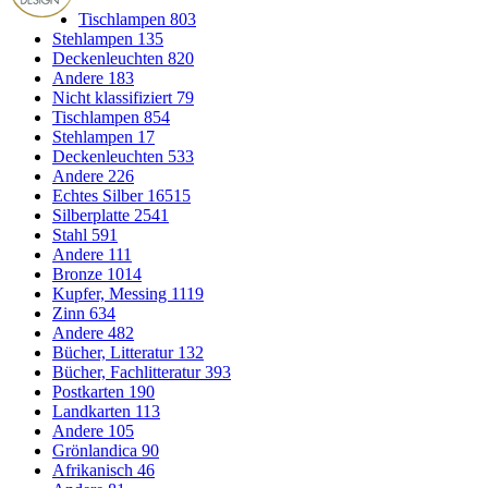
Tischlampen
803
Stehlampen
135
Deckenleuchten
820
Andere
183
Nicht klassifiziert
79
Tischlampen
854
Stehlampen
17
Deckenleuchten
533
Andere
226
Echtes Silber
16515
Silberplatte
2541
Stahl
591
Andere
111
Bronze
1014
Kupfer, Messing
1119
Zinn
634
Andere
482
Bücher, Litteratur
132
Bücher, Fachlitteratur
393
Postkarten
190
Landkarten
113
Andere
105
Grönlandica
90
Afrikanisch
46