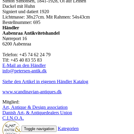
Simon Simonsen, 1841-1928, Öl auf Leinen
Dackel mit Huhn
Signiert und datiert 1920
Lichtmasse: 38x27cm. Mit Rahmen: 54x43cm
Bestellnummer: 695
Händler
Aabenraa Antikvitetshandel
Nørreport 16
6200 Aabenraa
Telefon: +45 74 62 24 79
Tlf: +45 40 83 55 83
E-Mail an den Händler
info@petersen-antik.dk
Siehe den Artikel in eigenen Händler Katalog
www.scandinavian-antiques.dk
Mitglied:
Art, Antique & Design association
Danish Art- & Antiquedealers Union
C.I.N.O.A.
Kategorien
Toggle navigation