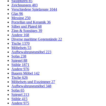
Skulpturen
85
Zeichnungen
483
Verschiedene Spielzeuge
1044
Glas
96
Messing
250
Porzellan und Keramik
36
Silber und Plated
68
Zinn & Sonstiges
39
Andere
168
Diverse maritime Gegenstände
22
Tische
1370
Möbelsets
53
Aufbewahrungsmöbel
223
Sofas
238
Spiegel
88
Stühle
1871
Andere
976
Bauern Möbel
142
Tische
626
Möbelsets und Esszimmer
27
Aufbewahrungsmöbel
348
Sofas
65
Spiegel
213
Stühle
415
Andere
975