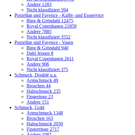
Andere
1283
Nicht klassifiziert
594
Porzellan und Fayence - Kaffe- und Essservice
Bing & Gröndahl
12475
Royal Copenhagen
21859
Andere
7885
Nicht klassifiziert
3552
Porzellan und Fayence - Vasen
Bing & Gröndahl
940
Dahl Jensen
8
Royal Copenhagen
2611
Andere
906
Nicht klassifiziert
375
Schmuck, Doublé u.a.
Armschmuck
49
Broschen
44
Halsschmuck
235
Fingeringe
23
Andere
151
Schmuck, Gold
Armschmuck
1348
Broschen
163
Halsschmuck
2050
Fingerringe
2717
Andere
1087