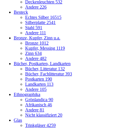
Deckenleuchten
532
Andere
226
Besteck
Echtes Silber
16515
Silberplatte
2541
Stahl
591
Andere
111
Bronze, Kupfer, Zinn u.a.
Bronze
1012
Kupfer, Messing
1119
Zinn
634
Andere
482
Bücher, Postkarten, Landkarten
Bücher, Litteratur
132
Bücher, Fachlitteratur
393
Postkarten
190
Landkarten
113
Andere
105
Ethnographika
Grönlandica
90
Afrikanisch
46
Andere
81
Nicht klassifiziert
20
Glas
Trinkgläser
4259