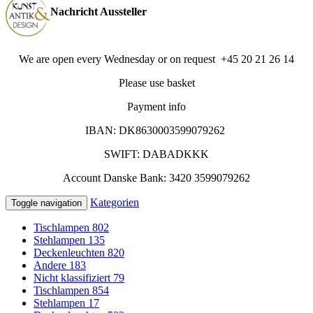
Nachricht Aussteller
We are open every Wednesday or on request +45 20 21 26 14
Please use basket
Payment info
IBAN: DK8630003599079262
SWIFT: DABADKKK
Account Danske Bank: 3420 3599079262
Kategorien
Toggle navigation
Tischlampen
802
Stehlampen
135
Deckenleuchten
820
Andere
183
Nicht klassifiziert
79
Tischlampen
854
Stehlampen
17