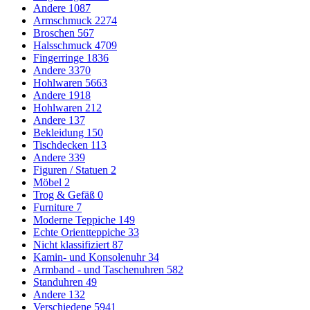
Andere
1087
Armschmuck
2274
Broschen
567
Halsschmuck
4709
Fingerringe
1836
Andere
3370
Hohlwaren
5663
Andere
1918
Hohlwaren
212
Andere
137
Bekleidung
150
Tischdecken
113
Andere
339
Figuren / Statuen
2
Möbel
2
Trog & Gefäß
0
Furniture
7
Moderne Teppiche
149
Echte Orientteppiche
33
Nicht klassifiziert
87
Kamin- und Konsolenuhr
34
Armband - und Taschenuhren
582
Standuhren
49
Andere
132
Verschiedene
5941