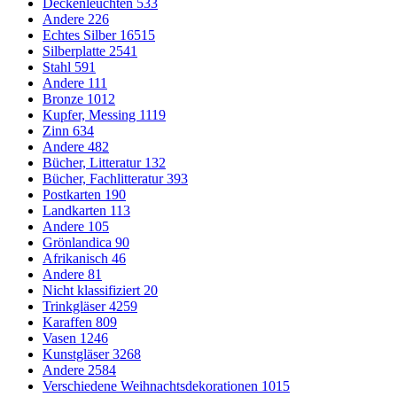
Deckenleuchten
533
Andere
226
Echtes Silber
16515
Silberplatte
2541
Stahl
591
Andere
111
Bronze
1012
Kupfer, Messing
1119
Zinn
634
Andere
482
Bücher, Litteratur
132
Bücher, Fachlitteratur
393
Postkarten
190
Landkarten
113
Andere
105
Grönlandica
90
Afrikanisch
46
Andere
81
Nicht klassifiziert
20
Trinkgläser
4259
Karaffen
809
Vasen
1246
Kunstgläser
3268
Andere
2584
Verschiedene Weihnachtsdekorationen
1015