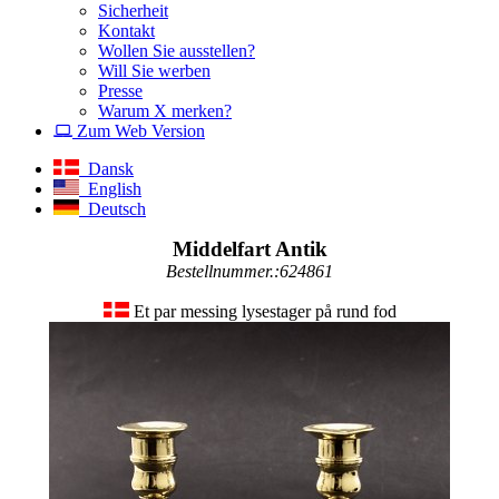
Sicherheit
Kontakt
Wollen Sie ausstellen?
Will Sie werben
Presse
Warum X merken?
Zum Web Version
Dansk
English
Deutsch
Middelfart Antik
Bestellnummer.:624861
Et par messing lysestager på rund fod