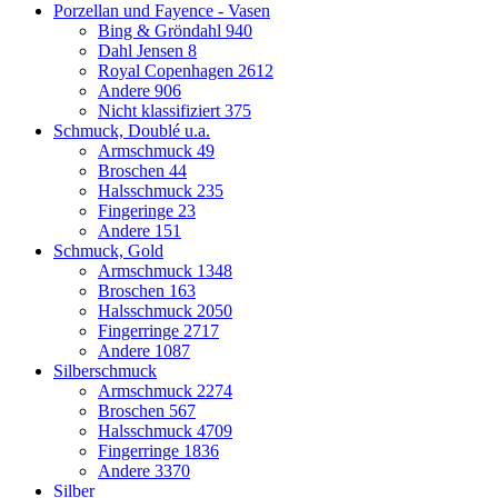
Porzellan und Fayence - Vasen
Bing & Gröndahl
940
Dahl Jensen
8
Royal Copenhagen
2612
Andere
906
Nicht klassifiziert
375
Schmuck, Doublé u.a.
Armschmuck
49
Broschen
44
Halsschmuck
235
Fingeringe
23
Andere
151
Schmuck, Gold
Armschmuck
1348
Broschen
163
Halsschmuck
2050
Fingerringe
2717
Andere
1087
Silberschmuck
Armschmuck
2274
Broschen
567
Halsschmuck
4709
Fingerringe
1836
Andere
3370
Silber