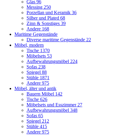
Glas
96
Messing
250
Porzellan und Keramik
36
Silber und Plated
68
Zinn & Sonstiges
39
Andere
168
Maritime Gegenstände
Diverse maritime Gegenstände
22
Möbel, modern
Tische
1370
Möbelsets
53
Aufbewahrungsmöbel
224
Sofas
238
Spiegel
88
Stühle
1871
Andere
975
Möbel, älter und antik
Bauern Möbel
142
Tische
626
Möbelsets und Esszimmer
27
Aufbewahrungsmöbel
348
Sofas
65
Spiegel
212
Stühle
415
Andere
975