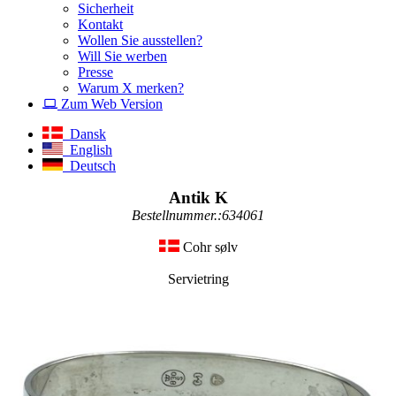
Sicherheit
Kontakt
Wollen Sie ausstellen?
Will Sie werben
Presse
Warum X merken?
Zum Web Version
Dansk
English
Deutsch
Antik K
Bestellnummer.:634061
Cohr sølv
Servietring