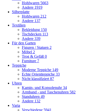
Hohlwaren
5663
Andere
1919
Silberplatte
Hohlwaren
212
Andere
137
Textilien
Bekleidung
150
Tischdecken
113
Andere
339
Für den Garten
Figuren / Statuen
2
Möbel
2
Trog & Gefäß
0
Furniture
7
Teppiche
Moderne Teppiche
149
Echte Orientteppiche
33
Nicht klassifiziert
87
Uhren
Kamin- und Konsolenuhr
34
Armband - und Taschenuhren
582
Standuhren
49
Andere
132
Varia
Verschiedene
5941