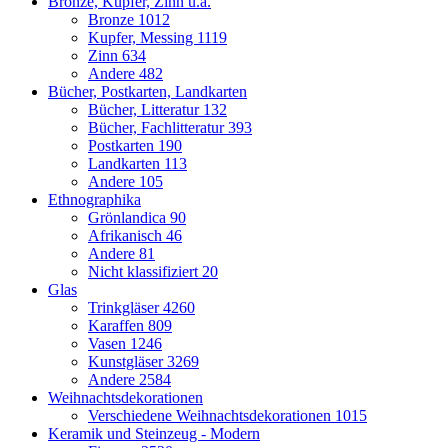
Bronze, Kupfer, Zinn u.a.
Bronze
1012
Kupfer, Messing
1119
Zinn
634
Andere
482
Bücher, Postkarten, Landkarten
Bücher, Litteratur
132
Bücher, Fachlitteratur
393
Postkarten
190
Landkarten
113
Andere
105
Ethnographika
Grönlandica
90
Afrikanisch
46
Andere
81
Nicht klassifiziert
20
Glas
Trinkgläser
4260
Karaffen
809
Vasen
1246
Kunstgläser
3269
Andere
2584
Weihnachtsdekorationen
Verschiedene Weihnachtsdekorationen
1015
Keramik und Steinzeug - Modern