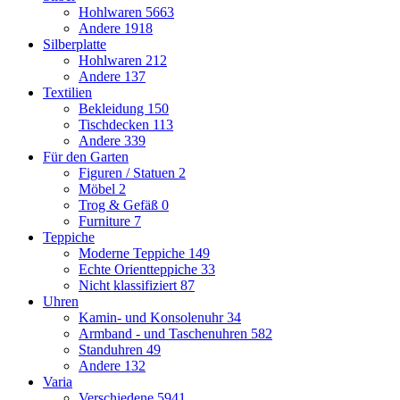
Hohlwaren
5663
Andere
1918
Silberplatte
Hohlwaren
212
Andere
137
Textilien
Bekleidung
150
Tischdecken
113
Andere
339
Für den Garten
Figuren / Statuen
2
Möbel
2
Trog & Gefäß
0
Furniture
7
Teppiche
Moderne Teppiche
149
Echte Orientteppiche
33
Nicht klassifiziert
87
Uhren
Kamin- und Konsolenuhr
34
Armband - und Taschenuhren
582
Standuhren
49
Andere
132
Varia
Verschiedene
5941