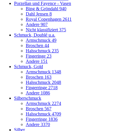
Porzellan und Fayence - Vasen
Bing & Gröndahl
940
Dahl Jensen
8
Royal Copenhagen
2611
Andere
907
Nicht klassifiziert
375
Schmuck, Doublé u.a.
Armschmuck
49
Broschen
44
Halsschmuck
235
Fingeringe
23
Andere
151
Schmuck, Gold
Armschmuck
1348
Broschen
163
Halsschmuck
2048
Fingerringe
2718
Andere
1086
Silberschmuck
Armschmuck
2274
Broschen
567
Halsschmuck
4709
Fingerringe
1836
Andere
3370
Silber