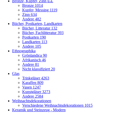
Bronze, Kupfer, Zinn u.a.
Bronze
1014
Kupfer, Messing
1119
Zinn
634
Andere
482
Bücher, Postkarten, Landkarten
Bücher, Litteratur
132
Bücher, Fachlitteratur
393
Postkarten
190
Landkarten
113
Andere
105
Ethnographika
Grönlandica
90
Afrikanisch
46
Andere
81
Nicht klassifiziert
20
Glas
Trinkgläser
4263
Karaffen
809
Vasen
1247
Kunstgläser
3273
Andere
2584
Weihnachtsdekorationen
Verschiedene Weihnachtsdekorationen
1015
Keramik und Steinzeug - Modern