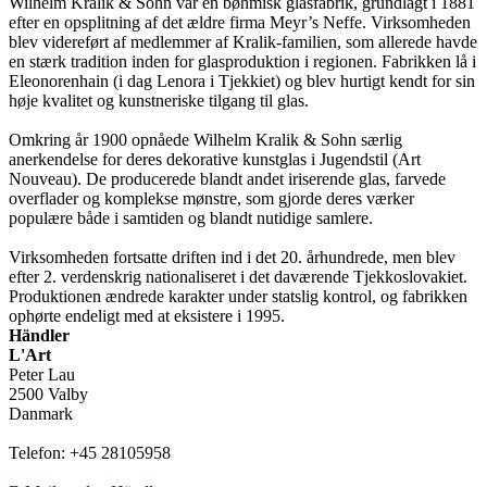
Wilhelm Kralik & Sohn var en bøhmisk glasfabrik, grundlagt i 1881
efter en opsplitning af det ældre firma Meyr’s Neffe. Virksomheden
blev videreført af medlemmer af Kralik-familien, som allerede havde
en stærk tradition inden for glasproduktion i regionen. Fabrikken lå i
Eleonorenhain (i dag Lenora i Tjekkiet) og blev hurtigt kendt for sin
høje kvalitet og kunstneriske tilgang til glas.
Omkring år 1900 opnåede Wilhelm Kralik & Sohn særlig
anerkendelse for deres dekorative kunstglas i Jugendstil (Art
Nouveau). De producerede blandt andet iriserende glas, farvede
overflader og komplekse mønstre, som gjorde deres værker
populære både i samtiden og blandt nutidige samlere.
Virksomheden fortsatte driften ind i det 20. århundrede, men blev
efter 2. verdenskrig nationaliseret i det daværende Tjekkoslovakiet.
Produktionen ændrede karakter under statslig kontrol, og fabrikken
ophørte endeligt med at eksistere i 1995.
Händler
L'Art
Peter Lau
2500 Valby
Danmark
Telefon: +45 28105958