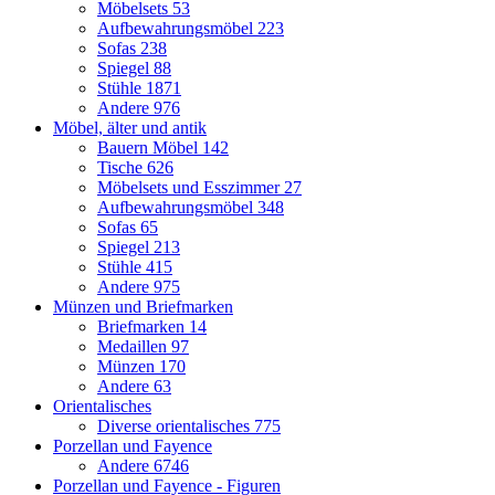
Möbelsets
53
Aufbewahrungsmöbel
223
Sofas
238
Spiegel
88
Stühle
1871
Andere
976
Möbel, älter und antik
Bauern Möbel
142
Tische
626
Möbelsets und Esszimmer
27
Aufbewahrungsmöbel
348
Sofas
65
Spiegel
213
Stühle
415
Andere
975
Münzen und Briefmarken
Briefmarken
14
Medaillen
97
Münzen
170
Andere
63
Orientalisches
Diverse orientalisches
775
Porzellan und Fayence
Andere
6746
Porzellan und Fayence - Figuren