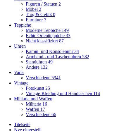
Figuren / Statuen
2
Möbel
2
Trog & Gefäß
0
Furniture
7
Teppiche
Moderne Teppiche
149
Echte Orientteppiche
33
Nicht klassifiziert
87
Uhren
Kamin- und Konsolenuhr
34
Armband - und Taschenuhren
582
Standuhren
49
Andere
132
Varia
Verschiedene
5941
Vintage
Fotokunst
25
Vintage-Kleidung und Handtaschen
114
Militaria und Waffen
Militaria
16
Waffen
17
Verschiedene
66
Titelseite
Nye eingestellt