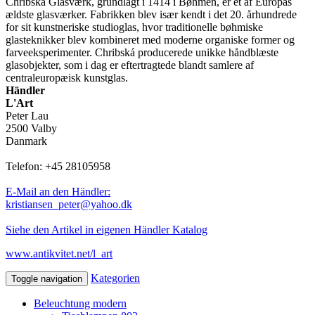
Chribská Glasværk, grundlagt i 1414 i Bøhmen, er et af Europas
ældste glasværker. Fabrikken blev især kendt i det 20. århundrede
for sit kunstneriske studioglas, hvor traditionelle bøhmiske
glasteknikker blev kombineret med moderne organiske former og
farveeksperimenter. Chribská producerede unikke håndblæste
glasobjekter, som i dag er eftertragtede blandt samlere af
centraleuropæisk kunstglas.
Händler
L'Art
Peter Lau
2500 Valby
Danmark
Telefon: +45 28105958
E-Mail an den Händler:
kristiansen_peter@yahoo.dk
Siehe den Artikel in eigenen Händler Katalog
www.antikvitet.net/l_art
Kategorien
Toggle navigation
Beleuchtung modern