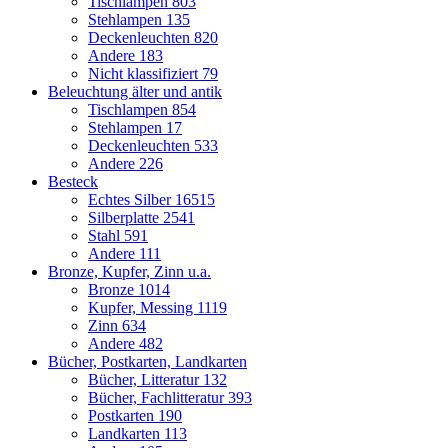
Tischlampen
803
Stehlampen
135
Deckenleuchten
820
Andere
183
Nicht klassifiziert
79
Beleuchtung älter und antik
Tischlampen
854
Stehlampen
17
Deckenleuchten
533
Andere
226
Besteck
Echtes Silber
16515
Silberplatte
2541
Stahl
591
Andere
111
Bronze, Kupfer, Zinn u.a.
Bronze
1014
Kupfer, Messing
1119
Zinn
634
Andere
482
Bücher, Postkarten, Landkarten
Bücher, Litteratur
132
Bücher, Fachlitteratur
393
Postkarten
190
Landkarten
113