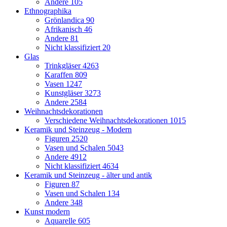
Andere
105
Ethnographika
Grönlandica
90
Afrikanisch
46
Andere
81
Nicht klassifiziert
20
Glas
Trinkgläser
4263
Karaffen
809
Vasen
1247
Kunstgläser
3273
Andere
2584
Weihnachtsdekorationen
Verschiedene Weihnachtsdekorationen
1015
Keramik und Steinzeug - Modern
Figuren
2520
Vasen und Schalen
5043
Andere
4912
Nicht klassifiziert
4634
Keramik und Steinzeug - älter und antik
Figuren
87
Vasen und Schalen
134
Andere
348
Kunst modern
Aquarelle
605