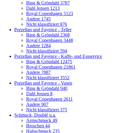
Bing & Gröndahl
3787
Dahl Jensen
1213
Royal Copenhagen
5123
Andere
1745
Nicht klassifiziert
876
Porzellan und Fayence - Teller
Bing & Gröndahl
2368
Royal Copenhagen
3448
Andere
1284
Nicht klassifiziert
594
Porzellan und Fayence - Kaffe- und Essservice
Bing & Gröndahl
12475
Royal Copenhagen
21861
Andere
7887
Nicht klassifiziert
3552
Porzellan und Fayence - Vasen
Bing & Gröndahl
940
Dahl Jensen
8
Royal Copenhagen
2611
Andere
907
Nicht klassifiziert
375
Schmuck, Doublé u.a.
Armschmuck
49
Broschen
44
Halsschmuck
235