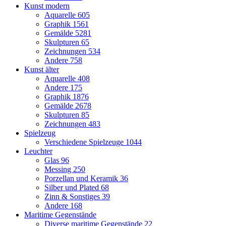
Kunst modern
Aquarelle
605
Graphik
1561
Gemälde
5281
Skulpturen
65
Zeichnungen
534
Andere
758
Kunst älter
Aquarelle
408
Andere
175
Graphik
1876
Gemälde
2678
Skulpturen
85
Zeichnungen
483
Spielzeug
Verschiedene Spielzeuge
1044
Leuchter
Glas
96
Messing
250
Porzellan und Keramik
36
Silber und Plated
68
Zinn & Sonstiges
39
Andere
168
Maritime Gegenstände
Diverse maritime Gegenstände
22