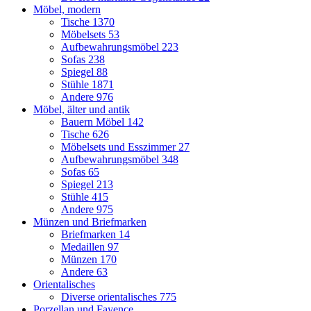
Möbel, modern
Tische
1370
Möbelsets
53
Aufbewahrungsmöbel
223
Sofas
238
Spiegel
88
Stühle
1871
Andere
976
Möbel, älter und antik
Bauern Möbel
142
Tische
626
Möbelsets und Esszimmer
27
Aufbewahrungsmöbel
348
Sofas
65
Spiegel
213
Stühle
415
Andere
975
Münzen und Briefmarken
Briefmarken
14
Medaillen
97
Münzen
170
Andere
63
Orientalisches
Diverse orientalisches
775
Porzellan und Fayence