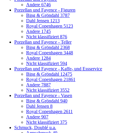
Andere
6746
Porzellan und Fayence - Figuren
Bing & Gröndahl
3787
Dahl Jensen
1213
Royal Copenhagen
5123
Andere
1745
Nicht klassifiziert
876
Porzellan und Fayence - Teller
Bing & Gröndahl
2368
Royal Copenhagen
3448
Andere
1284
Nicht klassifiziert
594
Porzellan und Fayence - Kaffe- und Essservice
Bing & Gröndahl
12475
Royal Copenhagen
21861
Andere
7887
Nicht klassifiziert
3552
Porzellan und Fayence - Vasen
Bing & Gröndahl
940
Dahl Jensen
8
Royal Copenhagen
2611
Andere
907
Nicht klassifiziert
375
Schmuck, Doublé u.a.
Armschmuck
49