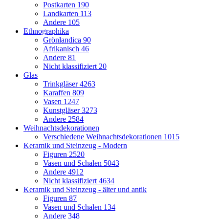
Postkarten
190
Landkarten
113
Andere
105
Ethnographika
Grönlandica
90
Afrikanisch
46
Andere
81
Nicht klassifiziert
20
Glas
Trinkgläser
4263
Karaffen
809
Vasen
1247
Kunstgläser
3273
Andere
2584
Weihnachtsdekorationen
Verschiedene Weihnachtsdekorationen
1015
Keramik und Steinzeug - Modern
Figuren
2520
Vasen und Schalen
5043
Andere
4912
Nicht klassifiziert
4634
Keramik und Steinzeug - älter und antik
Figuren
87
Vasen und Schalen
134
Andere
348