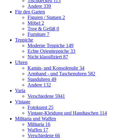
Tischdecken
113
Andere
339
Für den Garten
Figuren / Statuen
2
Möbel
2
Trog & Gefäß
0
Furniture
7
Teppiche
Moderne Teppiche
149
Echte Orientteppiche
33
Nicht klassifiziert
87
Uhren
Kamin- und Konsolenuhr
34
Armband - und Taschenuhren
582
Standuhren
49
Andere
132
Varia
Verschiedene
5941
Vintage
Fotokunst
25
Vintage-Kleidung und Handtaschen
114
Militaria und Waffen
Militaria
16
Waffen
17
Verschiedene
66