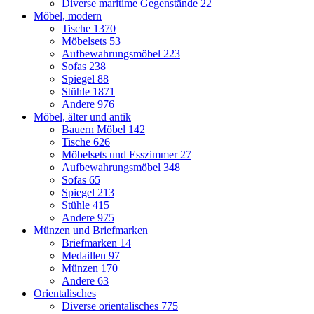
Diverse maritime Gegenstände
22
Möbel, modern
Tische
1370
Möbelsets
53
Aufbewahrungsmöbel
223
Sofas
238
Spiegel
88
Stühle
1871
Andere
976
Möbel, älter und antik
Bauern Möbel
142
Tische
626
Möbelsets und Esszimmer
27
Aufbewahrungsmöbel
348
Sofas
65
Spiegel
213
Stühle
415
Andere
975
Münzen und Briefmarken
Briefmarken
14
Medaillen
97
Münzen
170
Andere
63
Orientalisches
Diverse orientalisches
775