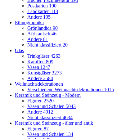
Bücher, Fachlitteratur
393
Postkarten
190
Landkarten
113
Andere
105
Ethnographika
Grönlandica
90
Afrikanisch
46
Andere
81
Nicht klassifiziert
20
Glas
Trinkgläser
4263
Karaffen
809
Vasen
1247
Kunstgläser
3273
Andere
2584
Weihnachtsdekorationen
Verschiedene Weihnachtsdekorationen
1015
Keramik und Steinzeug - Modern
Figuren
2520
Vasen und Schalen
5043
Andere
4912
Nicht klassifiziert
4634
Keramik und Steinzeug - älter und antik
Figuren
87
Vasen und Schalen
134