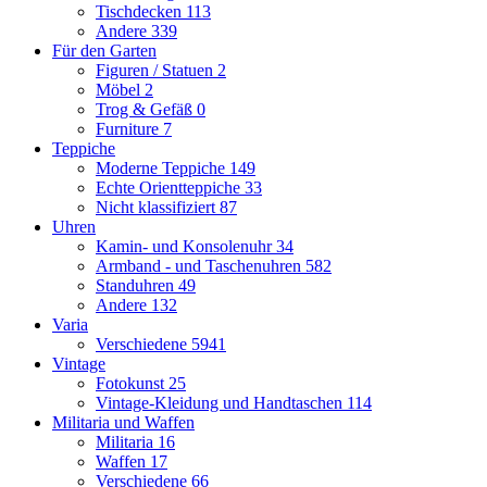
Tischdecken
113
Andere
339
Für den Garten
Figuren / Statuen
2
Möbel
2
Trog & Gefäß
0
Furniture
7
Teppiche
Moderne Teppiche
149
Echte Orientteppiche
33
Nicht klassifiziert
87
Uhren
Kamin- und Konsolenuhr
34
Armband - und Taschenuhren
582
Standuhren
49
Andere
132
Varia
Verschiedene
5941
Vintage
Fotokunst
25
Vintage-Kleidung und Handtaschen
114
Militaria und Waffen
Militaria
16
Waffen
17
Verschiedene
66