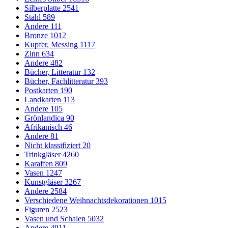
Silberplatte
2541
Stahl
589
Andere
111
Bronze
1012
Kupfer, Messing
1117
Zinn
634
Andere
482
Bücher, Litteratur
132
Bücher, Fachlitteratur
393
Postkarten
190
Landkarten
113
Andere
105
Grönlandica
90
Afrikanisch
46
Andere
81
Nicht klassifiziert
20
Trinkgläser
4260
Karaffen
809
Vasen
1247
Kunstgläser
3267
Andere
2584
Verschiedene Weihnachtsdekorationen
1015
Figuren
2523
Vasen und Schalen
5032
Andere
4911