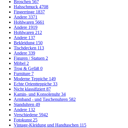
Broschen
567
Halsschmuck
4708
Fingerringe
1837
Andere
3371
Hohlwaren
5661
Andere
1919
Hohlwaren
212
Andere
137
Bekleidung
150
Tischdecken
113
Andere
339
Figuren / Statuen
2
Möbel
2
Trog & Gefäß
0
Furniture
7
Moderne Teppiche
149
Echte Orientteppiche
33
Nicht klassifiziert
87
Kamin- und Konsolenuhr
34
Armband - und Taschenuhren
582
Standuhren
49
Andere
132
Verschiedene
5942
Fotokunst
25
Vintage-Kleidung und Handtaschen
115