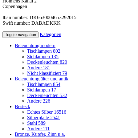
Holmens Kanal 2
Copenhagen
Iban
number:
DK6630004653292015
Swift
number:
DABADKKK
Kategorien
Toggle navigation
Beleuchtung modern
Tischlampen
802
Stehlampen
135
Deckenleuchten
820
Andere
181
Nicht klassifiziert
79
Beleuchtung älter und antik
Tischlampen
854
Stehlampen
17
Deckenleuchten
532
Andere
226
Besteck
Echtes Silber
16516
Silberplatte
2541
Stahl
589
Andere
111
Bronze, Kupfer, Zinn u.a.