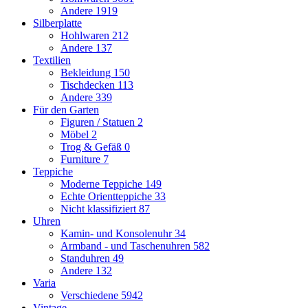
Andere
1919
Silberplatte
Hohlwaren
212
Andere
137
Textilien
Bekleidung
150
Tischdecken
113
Andere
339
Für den Garten
Figuren / Statuen
2
Möbel
2
Trog & Gefäß
0
Furniture
7
Teppiche
Moderne Teppiche
149
Echte Orientteppiche
33
Nicht klassifiziert
87
Uhren
Kamin- und Konsolenuhr
34
Armband - und Taschenuhren
582
Standuhren
49
Andere
132
Varia
Verschiedene
5942
Vintage