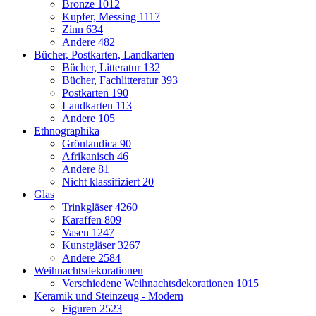
Bronze
1012
Kupfer, Messing
1117
Zinn
634
Andere
482
Bücher, Postkarten, Landkarten
Bücher, Litteratur
132
Bücher, Fachlitteratur
393
Postkarten
190
Landkarten
113
Andere
105
Ethnographika
Grönlandica
90
Afrikanisch
46
Andere
81
Nicht klassifiziert
20
Glas
Trinkgläser
4260
Karaffen
809
Vasen
1247
Kunstgläser
3267
Andere
2584
Weihnachtsdekorationen
Verschiedene Weihnachtsdekorationen
1015
Keramik und Steinzeug - Modern
Figuren
2523