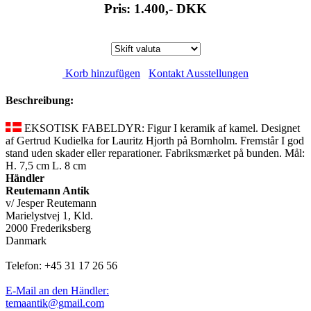
Pris: 1.400,-
DKK
Korb hinzufügen
Kontakt Ausstellungen
Beschreibung:
EKSOTISK FABELDYR: Figur I keramik af kamel. Designet
af Gertrud Kudielka for Lauritz Hjorth på Bornholm. Fremstår I god
stand uden skader eller reparationer. Fabriksmærket på bunden. Mål:
H. 7,5 cm L. 8 cm
Händler
Reutemann Antik
v/ Jesper Reutemann
Marielystvej 1, Kld.
2000 Frederiksberg
Danmark
Telefon: +45 31 17 26 56
E-Mail an den Händler:
temaantik@gmail.com