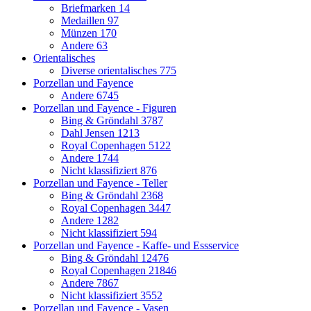
Briefmarken
14
Medaillen
97
Münzen
170
Andere
63
Orientalisches
Diverse orientalisches
775
Porzellan und Fayence
Andere
6745
Porzellan und Fayence - Figuren
Bing & Gröndahl
3787
Dahl Jensen
1213
Royal Copenhagen
5122
Andere
1744
Nicht klassifiziert
876
Porzellan und Fayence - Teller
Bing & Gröndahl
2368
Royal Copenhagen
3447
Andere
1282
Nicht klassifiziert
594
Porzellan und Fayence - Kaffe- und Essservice
Bing & Gröndahl
12476
Royal Copenhagen
21846
Andere
7867
Nicht klassifiziert
3552
Porzellan und Fayence - Vasen