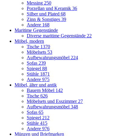
Messing
250
Porzellan und Keramik
36
Silber und Plated
68
Zinn & Sonstiges
39
Andere
168
Maritime Gegenstände
Diverse maritime Gegenstände
22
Möbel, modern
Tische
1370
Möbelsets
53
Aufbewahrungsmöbel
224
Sofas
239
Spiegel
88
Stühle
1871
Andere
975
Möbel, älter und antik
Bauern Möbel
142
Tische
626
Möbelsets und Esszimmer
27
Aufbewahrungsmöbel
348
Sofas
65
Spiegel
212
Stühle
415
Andere
976
Münzen und Briefmarken