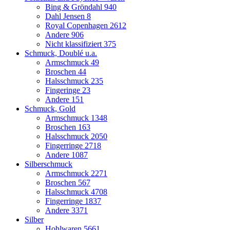
Bing & Gröndahl
940
Dahl Jensen
8
Royal Copenhagen
2612
Andere
906
Nicht klassifiziert
375
Schmuck, Doublé u.a.
Armschmuck
49
Broschen
44
Halsschmuck
235
Fingeringe
23
Andere
151
Schmuck, Gold
Armschmuck
1348
Broschen
163
Halsschmuck
2050
Fingerringe
2718
Andere
1087
Silberschmuck
Armschmuck
2271
Broschen
567
Halsschmuck
4708
Fingerringe
1837
Andere
3371
Silber
Hohlwaren
5661