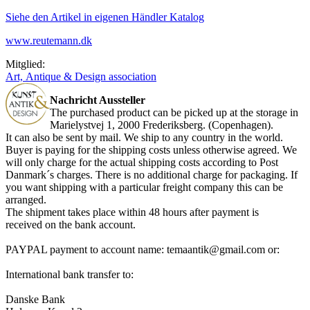
Siehe den Artikel in eigenen Händler Katalog
www.reutemann.dk
Mitglied:
Art, Antique & Design association
Nachricht Aussteller
The
purchased product
can be picked up
at the storage in
Marielystvej 1, 2000 Frederiksberg. (Copenhagen).
It can also be sent b
y mail. We ship to any country in the world.
Buyer is paying for the shipping
costs
unless otherwise agreed
.
We
will
only
charge for the actual
shipping costs
according
to
Post
Danmark´s
charges
.
There
is no additional charge
for
packaging
.
If
you want
shipping
with
a particular
freight company
this can be
arranged
.
The shipment
takes place
within 48
hours after
payment is
received
on the bank account
.
PAYPAL payment to account name: temaantik@gmail.com or:
International bank transfer to:
Danske Bank