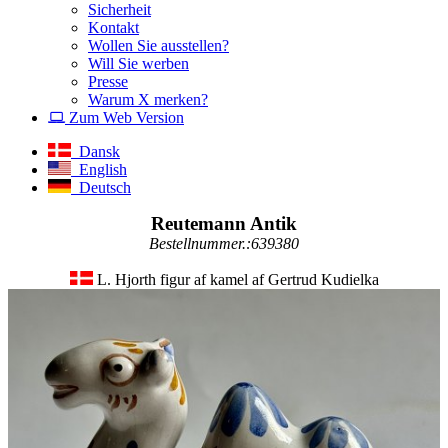
Sicherheit
Kontakt
Wollen Sie ausstellen?
Will Sie werben
Presse
Warum X merken?
Zum Web Version
Dansk
English
Deutsch
Reutemann Antik
Bestellnummer.:639380
L. Hjorth figur af kamel af Gertrud Kudielka