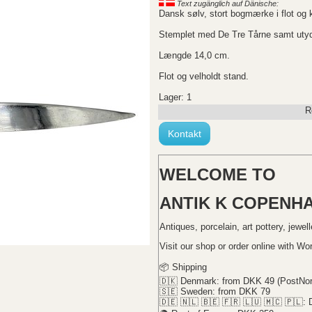
Text zugänglich auf Dänische:
Dansk sølv, stort bogmærke i flot og k
Stemplet med De Tre Tårne samt utyde
Længde 14,0 cm.
Flot og velholdt stand.
Lager: 1
R
Kontakt
WELCOME TO
ANTIK K COPENH
Antiques, porcelain, art pottery, jewel
Visit our shop or order online with Wo
📦 Shipping
🇩🇰 Denmark: from DKK 49 (PostNor
🇸🇪 Sweden: from DKK 79
🇩🇪 🇳🇱 🇧🇪 🇫🇷 🇱🇺 🇲🇨 🇵🇱: