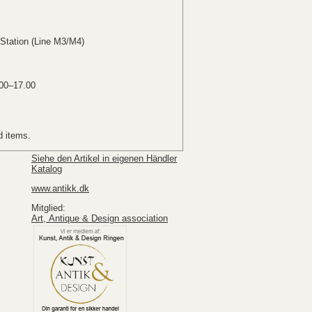
Station (Line M3/M4)
00–17.00
d items.
Siehe den Artikel in eigenen Händler
Katalog
www.antikk.dk
Mitglied:
Art, Antique & Design association