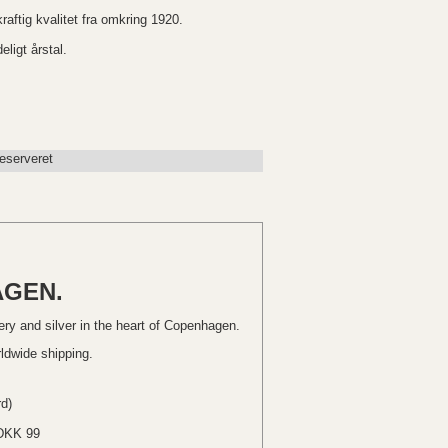
raftig kvalitet fra omkring 1920.
ligt årstal.
eserveret
AGEN.
lery and silver in the heart of Copenhagen.
rldwide shipping.
d)
 DKK 99