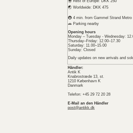
🌍 Rest of Europe: DKK 250
🌏 Worldwide: DKK 475
🚇 4 min. from Gammel Strand Metro 
🚗 Parking nearby
Opening hours
Monday – Tuesday - Wednesday: 12.
Thursday–Friday: 12.00–17.30
Saturday: 11.00–15.00
Sunday: Closed
Daily updates on new arrivals and sol
Händler:
Antik K
Knabrostræde 13, st.
1210 København K
Danmark
Telefon: +45 29 72 20 28
E-Mail an den Händler
post@antikk.dk