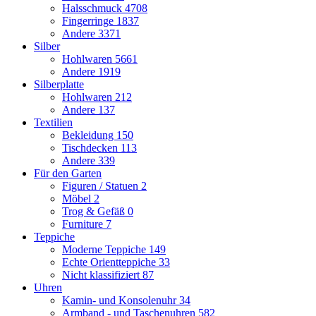
Halsschmuck
4708
Fingerringe
1837
Andere
3371
Silber
Hohlwaren
5661
Andere
1919
Silberplatte
Hohlwaren
212
Andere
137
Textilien
Bekleidung
150
Tischdecken
113
Andere
339
Für den Garten
Figuren / Statuen
2
Möbel
2
Trog & Gefäß
0
Furniture
7
Teppiche
Moderne Teppiche
149
Echte Orientteppiche
33
Nicht klassifiziert
87
Uhren
Kamin- und Konsolenuhr
34
Armband - und Taschenuhren
582