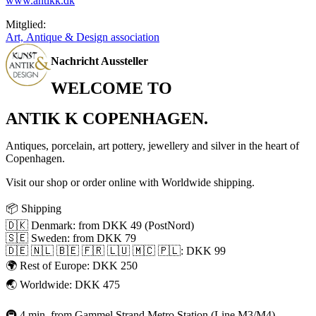
www.antikk.dk
Mitglied:
Art, Antique & Design association
Nachricht Aussteller
WELCOME TO
ANTIK K COPENHAGEN.
Antiques, porcelain, art pottery, jewellery and silver in the heart of
Copenhagen.
Visit our shop or order online with Worldwide shipping.
📦 Shipping
🇩🇰 Denmark: from DKK 49 (PostNord)
🇸🇪 Sweden: from DKK 79
🇩🇪 🇳🇱 🇧🇪 🇫🇷 🇱🇺 🇲🇨 🇵🇱: DKK 99
🌍 Rest of Europe: DKK 250
🌏 Worldwide: DKK 475
🚇 4 min. from Gammel Strand Metro Station (Line M3/M4)