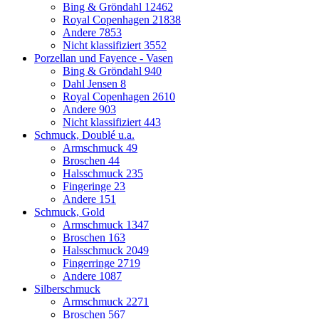
Bing & Gröndahl
12462
Royal Copenhagen
21838
Andere
7853
Nicht klassifiziert
3552
Porzellan und Fayence - Vasen
Bing & Gröndahl
940
Dahl Jensen
8
Royal Copenhagen
2610
Andere
903
Nicht klassifiziert
443
Schmuck, Doublé u.a.
Armschmuck
49
Broschen
44
Halsschmuck
235
Fingeringe
23
Andere
151
Schmuck, Gold
Armschmuck
1347
Broschen
163
Halsschmuck
2049
Fingerringe
2719
Andere
1087
Silberschmuck
Armschmuck
2271
Broschen
567