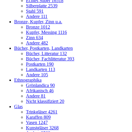
Echtes Silber
16518
Silberplatte
2539
Stahl
591
Andere
111
Bronze, Kupfer, Zinn u.a.
Bronze
1012
Kupfer, Messing
1116
Zinn
634
Andere
482
Bücher, Postkarten, Landkarten
Bücher, Litteratur
132
Bücher, Fachlitteratur
393
Postkarten
190
Landkarten
113
Andere
105
Ethnographika
Grönlandica
90
Afrikanisch
46
Andere
81
Nicht klassifiziert
20
Glas
Trinkgläser
4261
Karaffen
809
Vasen
1247
Kunstgläser
3268