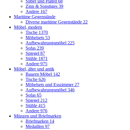
Silber und Plated
68
Zinn & Sonstiges
39
Andere
167
Maritime Gegenstände
Diverse maritime Gegenstände
22
Möbel, modern
Tische
1370
Möbelsets
53
Aufbewahrungsmöbel
225
Sofas
239
Spiegel
87
Stühle
1871
Andere
975
Möbel, älter und antik
Bauern Möbel
142
Tische
626
Möbelsets und Esszimmer
27
Aufbewahrungsmöbel
346
Sofas
65
Spiegel
212
Stühle
415
Andere
976
Münzen und Briefmarken
Briefmarken
14
Medaillen
97