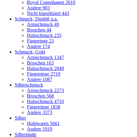
Royal Copenhagen
2610
Andere
903
Nicht klassifiziert
443
Schmuck, Doublé u.a.
Armschmuck
49
Broschen
44
Halsschmuck
235
Fingeringe
23
Andere
174
Schmuck, Gold
Armschmuck
1347
Broschen
163
Halsschmuck
2049
Fingerringe
2719
Andere
1087
Silberschmuck
Armschmuck
2273
Broschen
568
Halsschmuck
4710
Fingerringe
1838
Andere
3373
Silber
Hohlwaren
5661
Andere
1919
Silberplatte