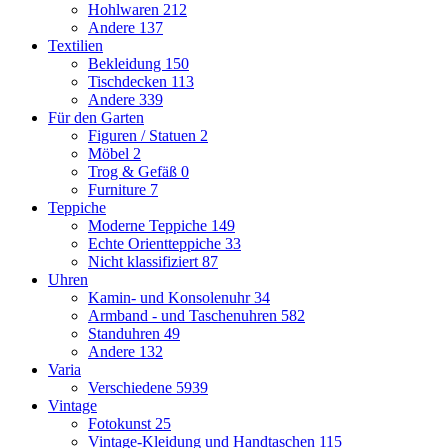
Hohlwaren
212
Andere
137
Textilien
Bekleidung
150
Tischdecken
113
Andere
339
Für den Garten
Figuren / Statuen
2
Möbel
2
Trog & Gefäß
0
Furniture
7
Teppiche
Moderne Teppiche
149
Echte Orientteppiche
33
Nicht klassifiziert
87
Uhren
Kamin- und Konsolenuhr
34
Armband - und Taschenuhren
582
Standuhren
49
Andere
132
Varia
Verschiedene
5939
Vintage
Fotokunst
25
Vintage-Kleidung und Handtaschen
115