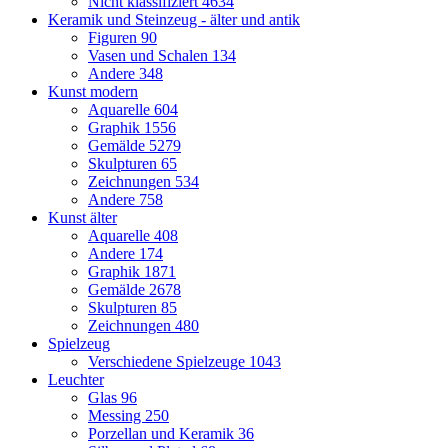
Nicht klassifiziert
4634
Keramik und Steinzeug - älter und antik
Figuren
90
Vasen und Schalen
134
Andere
348
Kunst modern
Aquarelle
604
Graphik
1556
Gemälde
5279
Skulpturen
65
Zeichnungen
534
Andere
758
Kunst älter
Aquarelle
408
Andere
174
Graphik
1871
Gemälde
2678
Skulpturen
85
Zeichnungen
480
Spielzeug
Verschiedene Spielzeuge
1043
Leuchter
Glas
96
Messing
250
Porzellan und Keramik
36