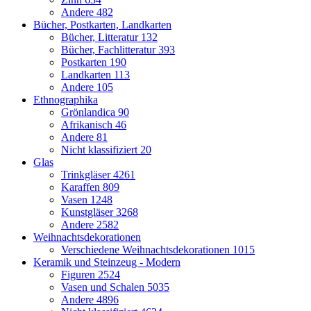
Andere
482
Bücher, Postkarten, Landkarten
Bücher, Litteratur
132
Bücher, Fachlitteratur
393
Postkarten
190
Landkarten
113
Andere
105
Ethnographika
Grönlandica
90
Afrikanisch
46
Andere
81
Nicht klassifiziert
20
Glas
Trinkgläser
4261
Karaffen
809
Vasen
1248
Kunstgläser
3268
Andere
2582
Weihnachtsdekorationen
Verschiedene Weihnachtsdekorationen
1015
Keramik und Steinzeug - Modern
Figuren
2524
Vasen und Schalen
5035
Andere
4896