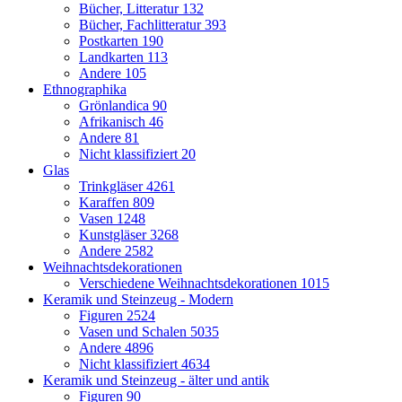
Bücher, Litteratur
132
Bücher, Fachlitteratur
393
Postkarten
190
Landkarten
113
Andere
105
Ethnographika
Grönlandica
90
Afrikanisch
46
Andere
81
Nicht klassifiziert
20
Glas
Trinkgläser
4261
Karaffen
809
Vasen
1248
Kunstgläser
3268
Andere
2582
Weihnachtsdekorationen
Verschiedene Weihnachtsdekorationen
1015
Keramik und Steinzeug - Modern
Figuren
2524
Vasen und Schalen
5035
Andere
4896
Nicht klassifiziert
4634
Keramik und Steinzeug - älter und antik
Figuren
90