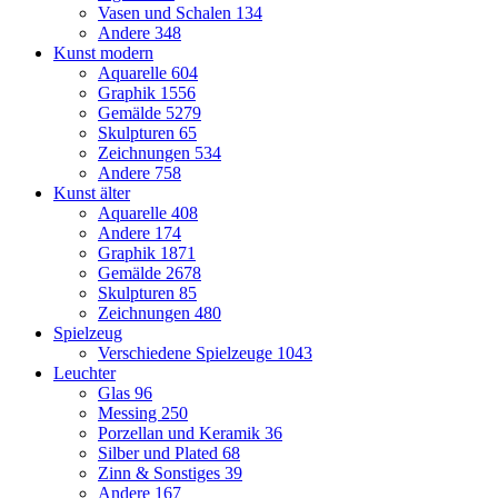
Vasen und Schalen
134
Andere
348
Kunst modern
Aquarelle
604
Graphik
1556
Gemälde
5279
Skulpturen
65
Zeichnungen
534
Andere
758
Kunst älter
Aquarelle
408
Andere
174
Graphik
1871
Gemälde
2678
Skulpturen
85
Zeichnungen
480
Spielzeug
Verschiedene Spielzeuge
1043
Leuchter
Glas
96
Messing
250
Porzellan und Keramik
36
Silber und Plated
68
Zinn & Sonstiges
39
Andere
167