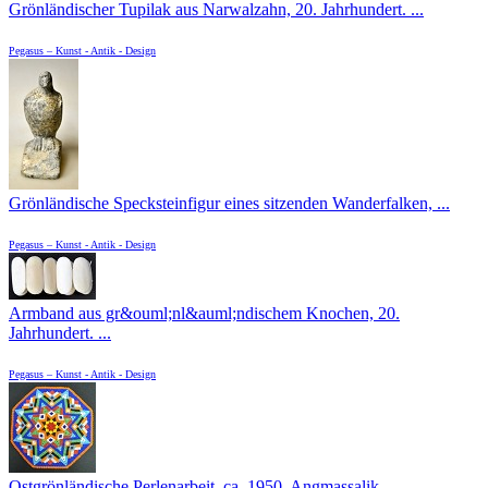
Grönländischer Tupilak aus Narwalzahn, 20. Jahrhundert. ...
Pegasus – Kunst - Antik - Design
Grönländische Specksteinfigur eines sitzenden Wanderfalken, ...
Pegasus – Kunst - Antik - Design
Armband aus gr&ouml;nl&auml;ndischem Knochen, 20.
Jahrhundert. ...
Pegasus – Kunst - Antik - Design
Ostgrönländische Perlenarbeit, ca. 1950, Angmassalik, ...