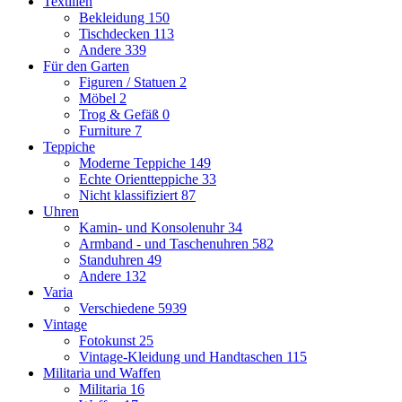
Textilien
Bekleidung
150
Tischdecken
113
Andere
339
Für den Garten
Figuren / Statuen
2
Möbel
2
Trog & Gefäß
0
Furniture
7
Teppiche
Moderne Teppiche
149
Echte Orientteppiche
33
Nicht klassifiziert
87
Uhren
Kamin- und Konsolenuhr
34
Armband - und Taschenuhren
582
Standuhren
49
Andere
132
Varia
Verschiedene
5939
Vintage
Fotokunst
25
Vintage-Kleidung und Handtaschen
115
Militaria und Waffen
Militaria
16