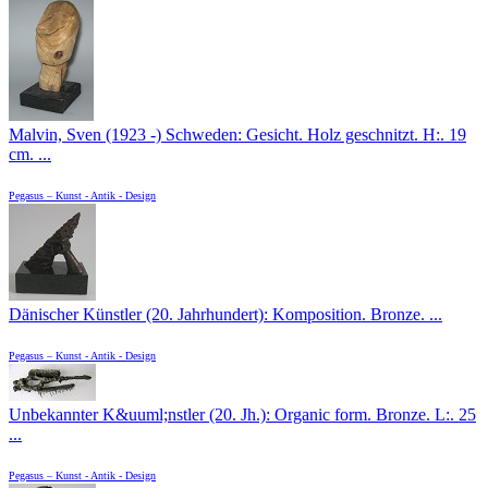
Malvin, Sven (1923 -) Schweden: Gesicht. Holz geschnitzt. H:. 19
cm. ...
Pegasus – Kunst - Antik - Design
Dänischer Künstler (20. Jahrhundert): Komposition. Bronze. ...
Pegasus – Kunst - Antik - Design
Unbekannter K&uuml;nstler (20. Jh.): Organic form. Bronze. L:. 25
...
Pegasus – Kunst - Antik - Design