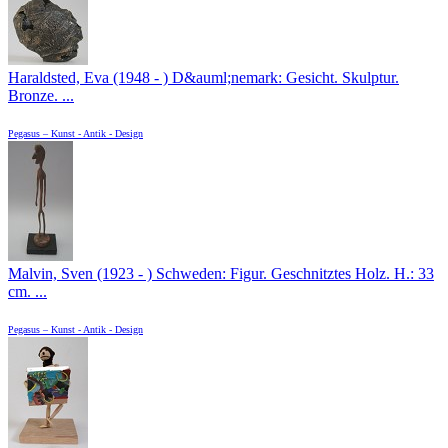
Haraldsted, Eva (1948 - ) D&auml;nemark: Gesicht. Skulptur.
Bronze. ...
Pegasus – Kunst - Antik - Design
Malvin, Sven (1923 - ) Schweden: Figur. Geschnitztes Holz. H.: 33
cm. ...
Pegasus – Kunst - Antik - Design