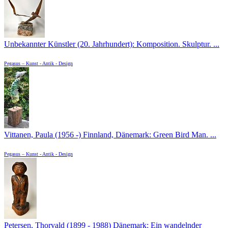
Unbekannter Künstler (20. Jahrhundert): Komposition. Skulptur. ...
Pegasus – Kunst - Antik - Design
Vittanen, Paula (1956 -) Finnland, Dänemark: Green Bird Man. ...
Pegasus – Kunst - Antik - Design
Petersen, Thorvald (1899 - 1988) Dänemark: Ein wandelnder