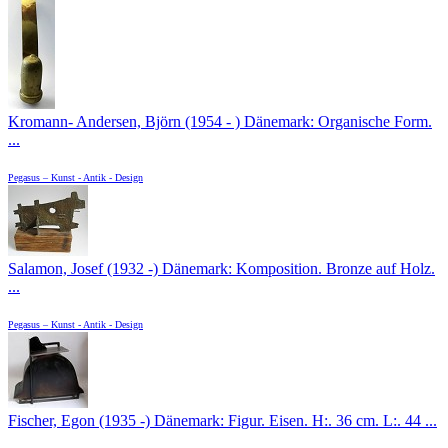
Kromann- Andersen, Björn (1954 - ) Dänemark: Organische Form.
...
Pegasus – Kunst - Antik - Design
Salamon, Josef (1932 -) Dänemark: Komposition. Bronze auf Holz.
...
Pegasus – Kunst - Antik - Design
Fischer, Egon (1935 -) Dänemark: Figur. Eisen. H:. 36 cm. L:. 44 ...