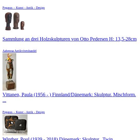
Pegasus – Kunst - Antik - Design
Sammlung an drei Holzskulpturen von Otto Pedersen H: 13,5-28cm
Aabenraa Antikvitetshandel
Vittanen, Paula (1956 - ) Finnland/Dänemark: Skulptur. Mischform.
...
Pegasus – Kunst - Antik - Design
Winther, Poul (1939 - 2018) Dänemark: Skulptur „Twin ...