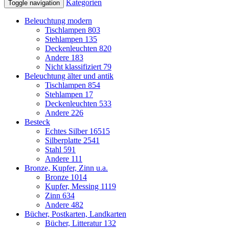
Kategorien
Toggle navigation
Beleuchtung modern
Tischlampen
803
Stehlampen
135
Deckenleuchten
820
Andere
183
Nicht klassifiziert
79
Beleuchtung älter und antik
Tischlampen
854
Stehlampen
17
Deckenleuchten
533
Andere
226
Besteck
Echtes Silber
16515
Silberplatte
2541
Stahl
591
Andere
111
Bronze, Kupfer, Zinn u.a.
Bronze
1014
Kupfer, Messing
1119
Zinn
634
Andere
482
Bücher, Postkarten, Landkarten
Bücher, Litteratur
132