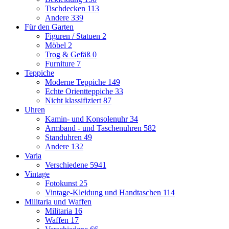
Tischdecken
113
Andere
339
Für den Garten
Figuren / Statuen
2
Möbel
2
Trog & Gefäß
0
Furniture
7
Teppiche
Moderne Teppiche
149
Echte Orientteppiche
33
Nicht klassifiziert
87
Uhren
Kamin- und Konsolenuhr
34
Armband - und Taschenuhren
582
Standuhren
49
Andere
132
Varia
Verschiedene
5941
Vintage
Fotokunst
25
Vintage-Kleidung und Handtaschen
114
Militaria und Waffen
Militaria
16
Waffen
17