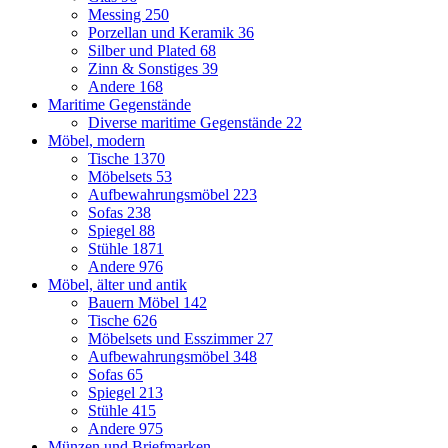
Messing
250
Porzellan und Keramik
36
Silber und Plated
68
Zinn & Sonstiges
39
Andere
168
Maritime Gegenstände
Diverse maritime Gegenstände
22
Möbel, modern
Tische
1370
Möbelsets
53
Aufbewahrungsmöbel
223
Sofas
238
Spiegel
88
Stühle
1871
Andere
976
Möbel, älter und antik
Bauern Möbel
142
Tische
626
Möbelsets und Esszimmer
27
Aufbewahrungsmöbel
348
Sofas
65
Spiegel
213
Stühle
415
Andere
975
Münzen und Briefmarken