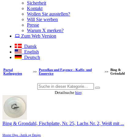
Sicherheit
Kontakt
Wollen Sie ausstellen?
Will Sie werben
Presse
Warum X merken?
Zum Web Version
Dansk
English
Deutsch
Portal
Porzellan und Fayence - Kaffe- und
Bing &
>>
>>
Kathegorien
Essservice
Gröndahl
Detailsuche
hier
.
Bing & Grondahl, Fischplatte, Nr. 25, Lachs Nr. 2, Weiß mit ...
Moster Olga - Antik og Design