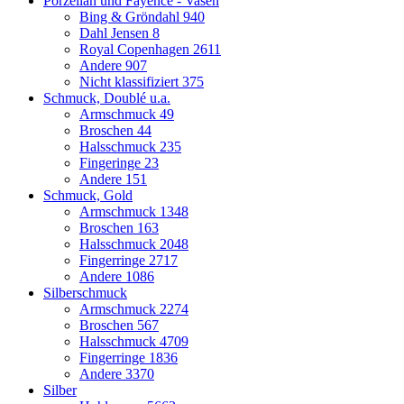
Porzellan und Fayence - Vasen
Bing & Gröndahl
940
Dahl Jensen
8
Royal Copenhagen
2611
Andere
907
Nicht klassifiziert
375
Schmuck, Doublé u.a.
Armschmuck
49
Broschen
44
Halsschmuck
235
Fingeringe
23
Andere
151
Schmuck, Gold
Armschmuck
1348
Broschen
163
Halsschmuck
2048
Fingerringe
2717
Andere
1086
Silberschmuck
Armschmuck
2274
Broschen
567
Halsschmuck
4709
Fingerringe
1836
Andere
3370
Silber