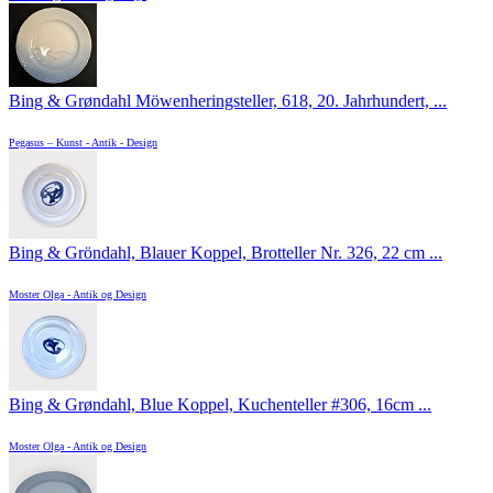
Bing & Grøndahl Möwenheringsteller, 618, 20. Jahrhundert, ...
Pegasus – Kunst - Antik - Design
Bing & Gröndahl, Blauer Koppel, Brotteller Nr. 326, 22 cm ...
Moster Olga - Antik og Design
Bing & Grøndahl, Blue Koppel, Kuchenteller #306, 16cm ...
Moster Olga - Antik og Design