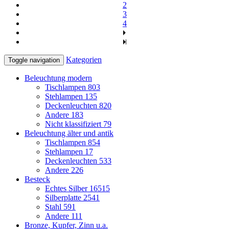
2
3
4
Kategorien
Toggle navigation
Beleuchtung modern
Tischlampen
803
Stehlampen
135
Deckenleuchten
820
Andere
183
Nicht klassifiziert
79
Beleuchtung älter und antik
Tischlampen
854
Stehlampen
17
Deckenleuchten
533
Andere
226
Besteck
Echtes Silber
16515
Silberplatte
2541
Stahl
591
Andere
111
Bronze, Kupfer, Zinn u.a.