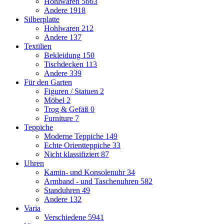
Hohlwaren
5663
Andere
1918
Silberplatte
Hohlwaren
212
Andere
137
Textilien
Bekleidung
150
Tischdecken
113
Andere
339
Für den Garten
Figuren / Statuen
2
Möbel
2
Trog & Gefäß
0
Furniture
7
Teppiche
Moderne Teppiche
149
Echte Orientteppiche
33
Nicht klassifiziert
87
Uhren
Kamin- und Konsolenuhr
34
Armband - und Taschenuhren
582
Standuhren
49
Andere
132
Varia
Verschiedene
5941