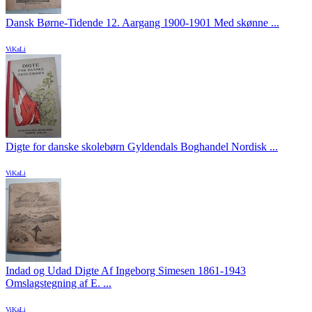
Dansk Børne-Tidende 12. Aargang 1900-1901 Med skønne ...
ViKaLi
Digte for danske skolebørn Gyldendals Boghandel Nordisk ...
ViKaLi
Indad og Udad Digte Af Ingeborg Simesen 1861-1943
Omslagstegning af E. ...
ViKaLi