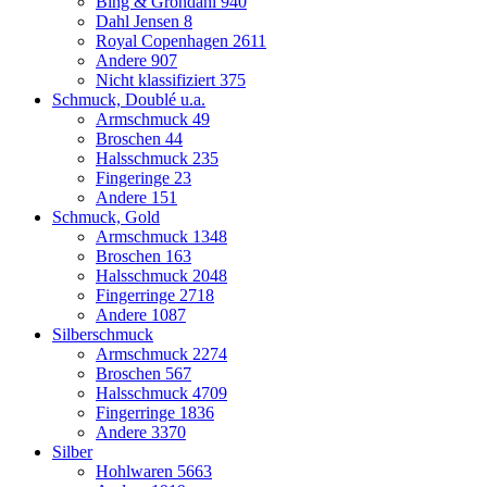
Bing & Gröndahl
940
Dahl Jensen
8
Royal Copenhagen
2611
Andere
907
Nicht klassifiziert
375
Schmuck, Doublé u.a.
Armschmuck
49
Broschen
44
Halsschmuck
235
Fingeringe
23
Andere
151
Schmuck, Gold
Armschmuck
1348
Broschen
163
Halsschmuck
2048
Fingerringe
2718
Andere
1087
Silberschmuck
Armschmuck
2274
Broschen
567
Halsschmuck
4709
Fingerringe
1836
Andere
3370
Silber
Hohlwaren
5663