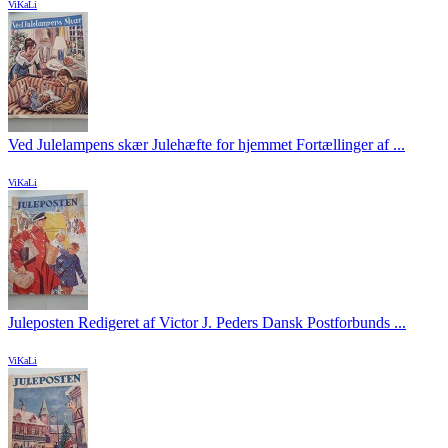
ViKaLi
Ved Julelampens skær Julehæfte for hjemmet Fortællinger af ...
ViKaLi
Juleposten Redigeret af Victor J. Peders Dansk Postforbunds ...
ViKaLi