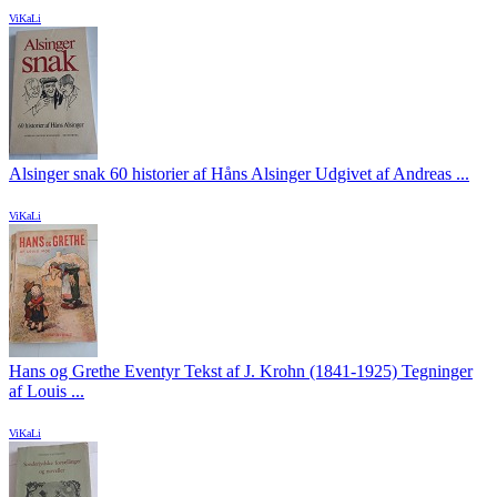
ViKaLi
Alsinger snak 60 historier af Håns Alsinger Udgivet af Andreas ...
ViKaLi
Hans og Grethe Eventyr Tekst af J. Krohn (1841-1925) Tegninger
af Louis ...
ViKaLi