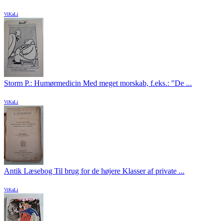
ViKaLi
Storm P.: Humørmedicin Med meget morskab, f.eks.: "De ...
ViKaLi
Antik Læsebog Til brug for de højere Klasser af private ...
ViKaLi