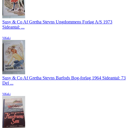
Susy & Co Af Gretha Stevns Ungdommens Forlag A/S 1973
Sideantal: ...
ViKaLi
Susy & Co Af Gretha Stevns Barfods Bog-forlag 1964 Sideantal: 73
Del ...
ViKaLi