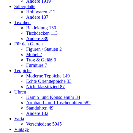
Andere
1919
Silberplatte
Hohlwaren
212
Andere
137
Textilien
Bekleidung
150
Tischdecken
113
Andere
339
Für den Garten
Figuren / Statuen
2
Möbel
2
Trog & Gefäß
0
Furniture
7
Teppiche
Moderne Teppiche
149
Echte Orientteppiche
33
Nicht klassifiziert
87
Uhren
Kamin- und Konsolenuhr
34
Armband - und Taschenuhren
582
Standuhren
49
Andere
132
Varia
Verschiedene
5945
Vintage