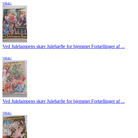
ViKaLi
Ved Julelampens skær Julehæfte for hjemmet Fortællinger af ...
ViKaLi
Ved Julelampens skær Julehæfte for hjemmet Fortællinger af ...
ViKaLi