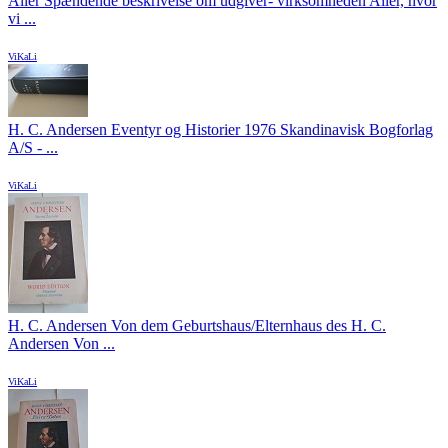
Aller Spændende beskrivelse om udgiver- virksomheden Aller, hvor
vi ...
ViKaLi
H. C. Andersen Eventyr og Historier 1976 Skandinavisk Bogforlag
A/S - ...
ViKaLi
H. C. Andersen Von dem Geburtshaus/Elternhaus des H. C.
Andersen Von ...
ViKaLi