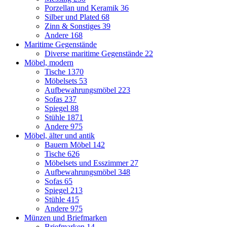
Porzellan und Keramik
36
Silber und Plated
68
Zinn & Sonstiges
39
Andere
168
Maritime Gegenstände
Diverse maritime Gegenstände
22
Möbel, modern
Tische
1370
Möbelsets
53
Aufbewahrungsmöbel
223
Sofas
237
Spiegel
88
Stühle
1871
Andere
975
Möbel, älter und antik
Bauern Möbel
142
Tische
626
Möbelsets und Esszimmer
27
Aufbewahrungsmöbel
348
Sofas
65
Spiegel
213
Stühle
415
Andere
975
Münzen und Briefmarken
Briefmarken
14