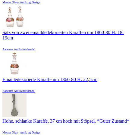
Moster Olga - Antik og Design
Satz von zwei emailldedekorierten Karaffen um 1860-80 H: 18-
19cm
Aabenraa Antikvitetshandel
Emailledekorierte Karaffe um 1860-80 H: 22,5cm
Aabenraa Antikvitetshandel
Hohe, schlanke Karaffe, 37 cm hoch mit Stöpsel, *Guter Zustand*
Moster Olga - Antik og Design