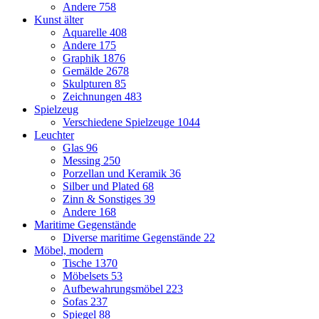
Andere
758
Kunst älter
Aquarelle
408
Andere
175
Graphik
1876
Gemälde
2678
Skulpturen
85
Zeichnungen
483
Spielzeug
Verschiedene Spielzeuge
1044
Leuchter
Glas
96
Messing
250
Porzellan und Keramik
36
Silber und Plated
68
Zinn & Sonstiges
39
Andere
168
Maritime Gegenstände
Diverse maritime Gegenstände
22
Möbel, modern
Tische
1370
Möbelsets
53
Aufbewahrungsmöbel
223
Sofas
237
Spiegel
88