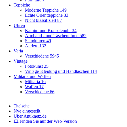
Teppiche
Moderne Teppiche
149
Echte Orientteppiche
33
Nicht klassifiziert
87
Uhren
Kamin- und Konsolenuhr
34
Armband - und Taschenuhren
582
Standuhren
49
Andere
132
Varia
Verschiedene
5945
Vintage
Fotokunst
25
Vintage-Kleidung und Handtaschen
114
Militaria und Waffen
Militaria
16
Waffen
17
Verschiedene
66
Titelseite
Nye eingestellt
Über Antiknetz.de
Finden Sie auf der Web-Version