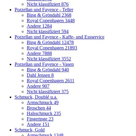
Nicht klassifiziert
876
Porzellan und Fayence - Teller
Bing & Gröndahl
2368
Royal Copenhagen
3448
Andere
1284
Nicht klassifiziert
594
Porzellan und Fayence - Kaffe- und Essservice
Bing & Gröndahl
12478
Royal Copenhagen
21893
Andere
7888
Nicht klassifiziert
3552
Porzellan und Fayence - Vasen
Bing & Gröndahl
940
Dahl Jensen
8
Royal Copenhagen
2611
Andere
907
Nicht klassifiziert
375
Schmuck, Doublé u.a.
Armschmuck
49
Broschen
44
Halsschmuck
235
Fingeringe
23
Andere
151
Schmuck, Gold
Armschmuck
1348