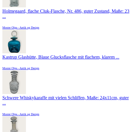
Holmegaard, flache Cluk-Flasche, Nr. 486, guter Zustand, Maße: 23
...
Moster Olga - Antik og Design
Kastrup Glashütte, Blaue Glucksflasche mit flachem, klarem ...
Moster Olga - Antik og Design
Schwere Whiskykaraffe mit vielen Schliffen, Maße: 24x11cm, guter
...
Moster Olga - Antik og Design