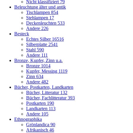
Nicht klassifiziert
79
Beleuchtung älter und antik
Tischlampen
854
Stehlampen
17
Deckenleuchten
533
Andere
226
Besteck
Echtes Silber
16516
Silberplatte
2541
Stahl
590
Andere
111
Bronze, Kupfer, Zinn u.a.
Bronze
1014
Kupfer, Messing
1119
Zinn
634
Andere
482
Bücher, Postkarten, Landkarten
Bücher, Litteratur
132
Bücher, Fachlitteratur
393
Postkarten
190
Landkarten
113
Andere
105
Ethnographika
Grönlandica
90
Afrikanisch
46