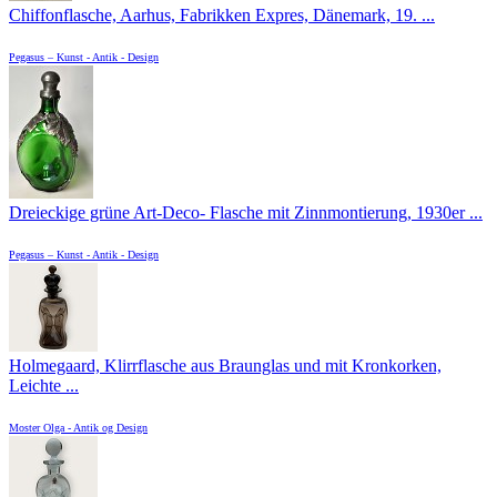
Chiffonflasche, Aarhus, Fabrikken Expres, Dänemark, 19. ...
Pegasus – Kunst - Antik - Design
Dreieckige grüne Art-Deco- Flasche mit Zinnmontierung, 1930er ...
Pegasus – Kunst - Antik - Design
Holmegaard, Klirrflasche aus Braunglas und mit Kronkorken,
Leichte ...
Moster Olga - Antik og Design