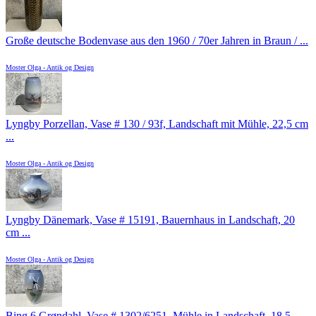
Große deutsche Bodenvase aus den 1960 / 70er Jahren in Braun / ...
Moster Olga - Antik og Design
Lyngby Porzellan, Vase # 130 / 93f, Landschaft mit Mühle, 22,5 cm
...
Moster Olga - Antik og Design
Lyngby Dänemark, Vase # 15191, Bauernhaus in Landschaft, 20
cm ...
Moster Olga - Antik og Design
Bing 6 Grøndahl, Vase # 1302/6251, Mühle in Landschaft, 18,5 ...