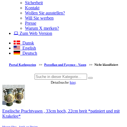
Sicherheit
Kontakt
Wollen Sie ausstellen?
Will Sie werben
Presse
Warum X merken?
Zum Web Version
Dansk
English
Deutsch
Portal Kathegorien
>>
Porzellan und Fayence - Vasen
>>
Nicht klassifiziert
Detailsuche
hier
.
Englische Prachtvasen , 33cm hoch, 22cm breit *patiniert und mit
Krakelee*
Moster Olga - Antik og Design