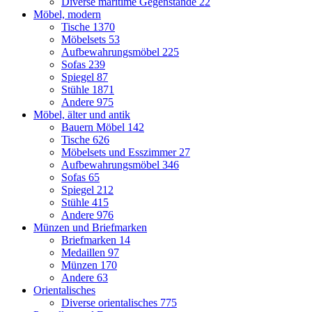
Diverse maritime Gegenstände
22
Möbel, modern
Tische
1370
Möbelsets
53
Aufbewahrungsmöbel
225
Sofas
239
Spiegel
87
Stühle
1871
Andere
975
Möbel, älter und antik
Bauern Möbel
142
Tische
626
Möbelsets und Esszimmer
27
Aufbewahrungsmöbel
346
Sofas
65
Spiegel
212
Stühle
415
Andere
976
Münzen und Briefmarken
Briefmarken
14
Medaillen
97
Münzen
170
Andere
63
Orientalisches
Diverse orientalisches
775