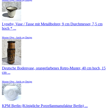
Lyngby, Vase / Tasse mit Metallbohrer, 9 cm Durchmesser, 7,5 cm
hoch * ...
Moster Olga - Antik og Design
Deutsche Bodenvase, orangefarbenes Retro-Muster, 40 cm hoch, 15
cm ...
Moster Olga - Antik og Design
KPM Berlin (Königliche Porzellanmanufaktur Berlin) ...