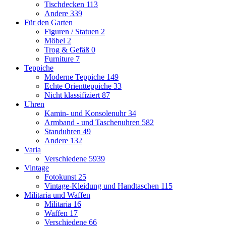
Tischdecken
113
Andere
339
Für den Garten
Figuren / Statuen
2
Möbel
2
Trog & Gefäß
0
Furniture
7
Teppiche
Moderne Teppiche
149
Echte Orientteppiche
33
Nicht klassifiziert
87
Uhren
Kamin- und Konsolenuhr
34
Armband - und Taschenuhren
582
Standuhren
49
Andere
132
Varia
Verschiedene
5939
Vintage
Fotokunst
25
Vintage-Kleidung und Handtaschen
115
Militaria und Waffen
Militaria
16
Waffen
17
Verschiedene
66