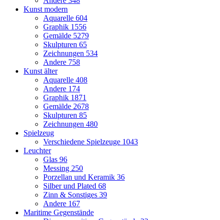
Andere
348
Kunst modern
Aquarelle
604
Graphik
1556
Gemälde
5279
Skulpturen
65
Zeichnungen
534
Andere
758
Kunst älter
Aquarelle
408
Andere
174
Graphik
1871
Gemälde
2678
Skulpturen
85
Zeichnungen
480
Spielzeug
Verschiedene Spielzeuge
1043
Leuchter
Glas
96
Messing
250
Porzellan und Keramik
36
Silber und Plated
68
Zinn & Sonstiges
39
Andere
167
Maritime Gegenstände