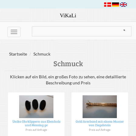
ViKaLi
Toggle
navigation
Startseite
Schmuck
Schmuck
Klicken auf ein Bild, ein großes Foto zu sehen, eine detaillierte
Beschreibung und Preis
Unika Ohrklippern aus Ebenholz
Gold Armband mit einem Muster
und Messing ge
von Ziegelstein
Preis auf Anfrage
Preis auf Anfrage