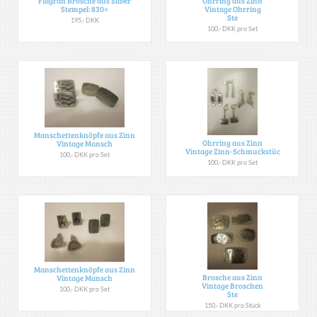
Filigran Brosche aus Silber
Ohrring aus Zinn
Stempel: 830<
Vintage Ohrring
Ste
195,- DKK
100,- DKK pro Set
Manschettenknöpfe aus Zinn
Ohrring aus Zinn
Vintage Mansch
Vintage Zinn-Schmuckstüc
100,- DKK pro Set
100,- DKK pro Set
Manschettenknöpfe aus Zinn
Brosche aus Zinn
Vintage Mansch
Vintage Broschen
100,- DKK pro Set
Ste
150,- DKK pro Stück