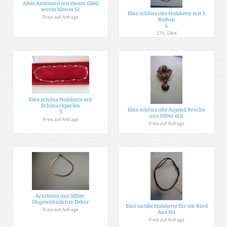
Altes Armband mit einem Glied
worin blaues Sc
Eine schöne alte Halskette mit 3
Preis auf Anfrage
Reihen
L
175,- DKK
Eine schöne Halskette mit
Schmuckperlen
Eine schöne alte Jugend Broche
T
aus Silber mit
Preis auf Anfrage
Preis auf Anfrage
Armband aus Silber,
Ungewöhnlicher Dekor
Eine antike Halskette für ein Kind
Preis auf Anfrage
Aus Ha
Preis auf Anfrage