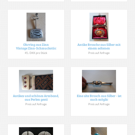
Ohrring aus Zinn
Antike Brosche aus Silber mit
Vintage Zinn-Schmuckstüc
einem seltenen
45,- DKK pro Stück
Preis auf Anfrage
Antikes und schönes Armband,
Eine alte Brosch aus Silber - ist
aus Perlen gesti
auch möglic
Preis auf Anfrage
Preis auf Anfrage