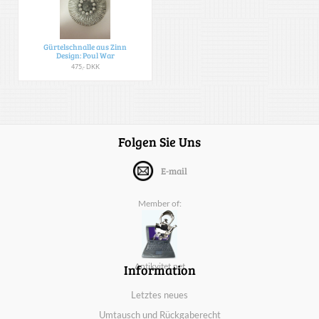
Gürtelschnalle aus Zinn
Design: Poul War
475,- DKK
Folgen Sie Uns
E-mail
Member of:
Information
Antikvitet.net
Letztes neues
Umtausch und Rückgaberecht