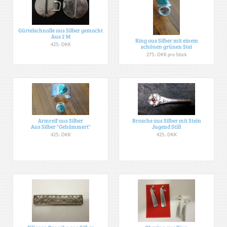
Gürtelschnalle aus Silber gemacht
Aus 2 M
Ring aus Silber mit einem
425,- DKK
schönen grünen Stei
275,- DKK pro Stück
Armreif aus Silber
Brosche aus Silber mit Stein
Aus Silber "Gehämmert"
Jugend Still
425,- DKK
425,- DKK