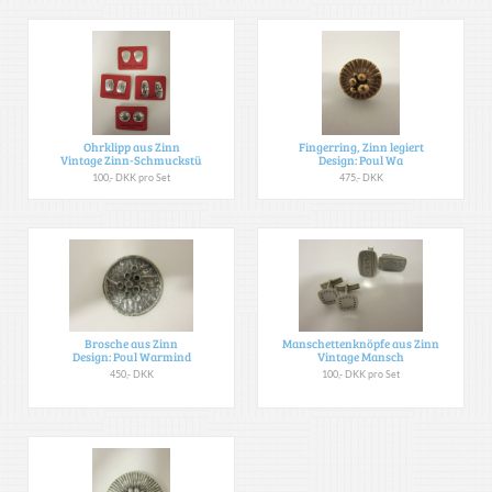
Ohrklipp aus Zinn
Fingerring, Zinn legiert
Vintage Zinn-Schmuckstü
Design: Poul Wa
100,- DKK pro Set
475,- DKK
Brosche aus Zinn
Manschettenknöpfe aus Zinn
Design: Poul Warmind
Vintage Mansch
450,- DKK
100,- DKK pro Set