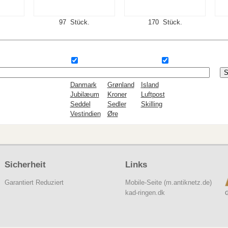
97 Stück.
170 Stück.
Danmark
Grønland
Island
Jubilæum
Kroner
Luftpost
Seddel
Sedler
Skilling
Vestindien
Øre
Sicherheit
Links
Garantiert Reduziert
Mobile-Seite (m.antiknetz.de)
kad-ringen.dk
G