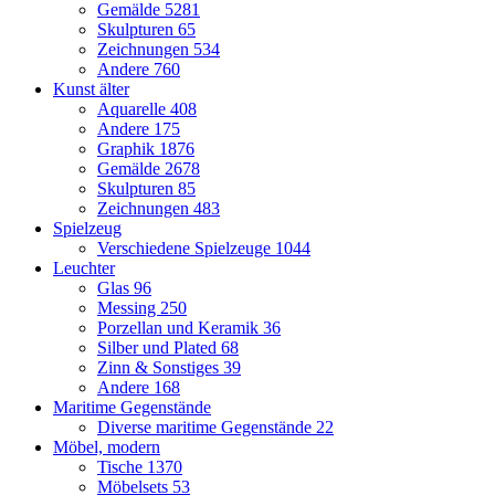
Gemälde
5281
Skulpturen
65
Zeichnungen
534
Andere
760
Kunst älter
Aquarelle
408
Andere
175
Graphik
1876
Gemälde
2678
Skulpturen
85
Zeichnungen
483
Spielzeug
Verschiedene Spielzeuge
1044
Leuchter
Glas
96
Messing
250
Porzellan und Keramik
36
Silber und Plated
68
Zinn & Sonstiges
39
Andere
168
Maritime Gegenstände
Diverse maritime Gegenstände
22
Möbel, modern
Tische
1370
Möbelsets
53