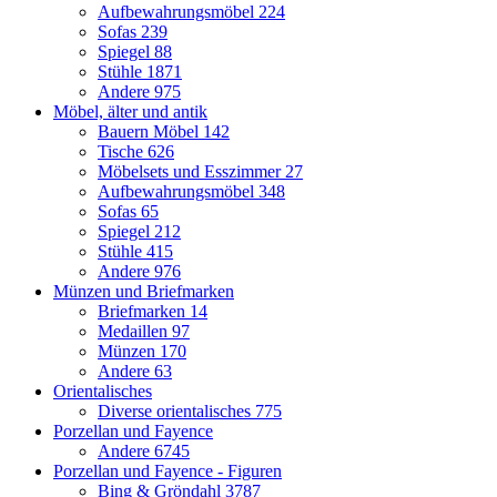
Aufbewahrungsmöbel
224
Sofas
239
Spiegel
88
Stühle
1871
Andere
975
Möbel, älter und antik
Bauern Möbel
142
Tische
626
Möbelsets und Esszimmer
27
Aufbewahrungsmöbel
348
Sofas
65
Spiegel
212
Stühle
415
Andere
976
Münzen und Briefmarken
Briefmarken
14
Medaillen
97
Münzen
170
Andere
63
Orientalisches
Diverse orientalisches
775
Porzellan und Fayence
Andere
6745
Porzellan und Fayence - Figuren
Bing & Gröndahl
3787