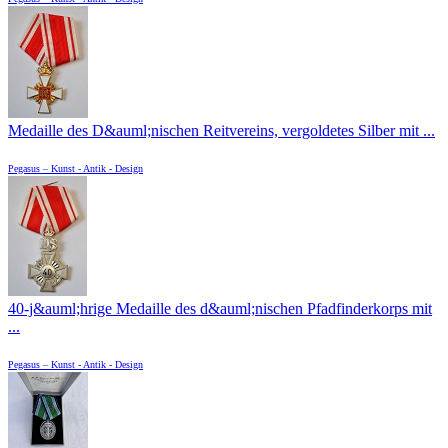
Medaille des D&auml;nischen Reitvereins, vergoldetes Silber mit ...
Pegasus – Kunst - Antik - Design
40-j&auml;hrige Medaille des d&auml;nischen Pfadfinderkorps mit
...
Pegasus – Kunst - Antik - Design