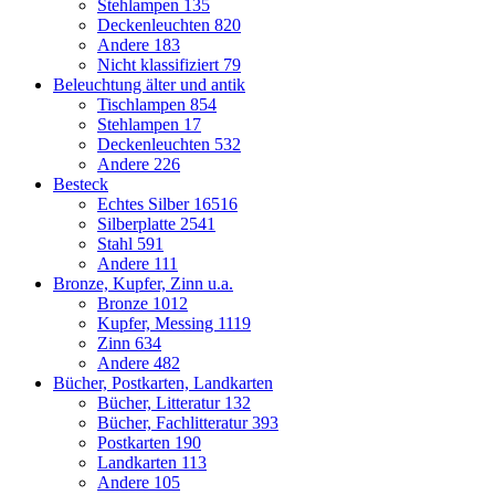
Stehlampen
135
Deckenleuchten
820
Andere
183
Nicht klassifiziert
79
Beleuchtung älter und antik
Tischlampen
854
Stehlampen
17
Deckenleuchten
532
Andere
226
Besteck
Echtes Silber
16516
Silberplatte
2541
Stahl
591
Andere
111
Bronze, Kupfer, Zinn u.a.
Bronze
1012
Kupfer, Messing
1119
Zinn
634
Andere
482
Bücher, Postkarten, Landkarten
Bücher, Litteratur
132
Bücher, Fachlitteratur
393
Postkarten
190
Landkarten
113
Andere
105