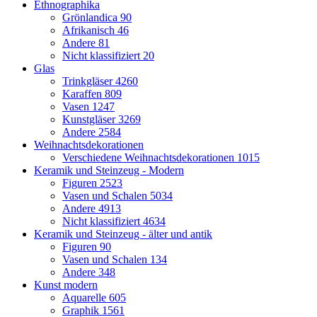
Ethnographika
Grönlandica
90
Afrikanisch
46
Andere
81
Nicht klassifiziert
20
Glas
Trinkgläser
4260
Karaffen
809
Vasen
1247
Kunstgläser
3269
Andere
2584
Weihnachtsdekorationen
Verschiedene Weihnachtsdekorationen
1015
Keramik und Steinzeug - Modern
Figuren
2523
Vasen und Schalen
5034
Andere
4913
Nicht klassifiziert
4634
Keramik und Steinzeug - älter und antik
Figuren
90
Vasen und Schalen
134
Andere
348
Kunst modern
Aquarelle
605
Graphik
1561