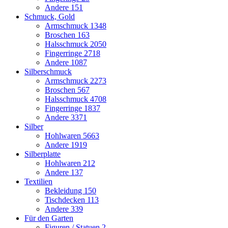
Andere
151
Schmuck, Gold
Armschmuck
1348
Broschen
163
Halsschmuck
2050
Fingerringe
2718
Andere
1087
Silberschmuck
Armschmuck
2273
Broschen
567
Halsschmuck
4708
Fingerringe
1837
Andere
3371
Silber
Hohlwaren
5663
Andere
1919
Silberplatte
Hohlwaren
212
Andere
137
Textilien
Bekleidung
150
Tischdecken
113
Andere
339
Für den Garten
Figuren / Statuen
2