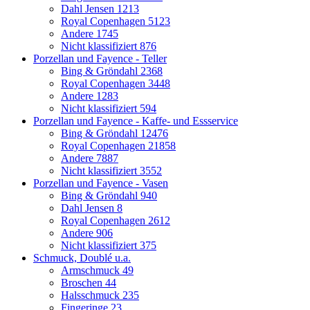
Dahl Jensen
1213
Royal Copenhagen
5123
Andere
1745
Nicht klassifiziert
876
Porzellan und Fayence - Teller
Bing & Gröndahl
2368
Royal Copenhagen
3448
Andere
1283
Nicht klassifiziert
594
Porzellan und Fayence - Kaffe- und Essservice
Bing & Gröndahl
12476
Royal Copenhagen
21858
Andere
7887
Nicht klassifiziert
3552
Porzellan und Fayence - Vasen
Bing & Gröndahl
940
Dahl Jensen
8
Royal Copenhagen
2612
Andere
906
Nicht klassifiziert
375
Schmuck, Doublé u.a.
Armschmuck
49
Broschen
44
Halsschmuck
235
Fingeringe
23