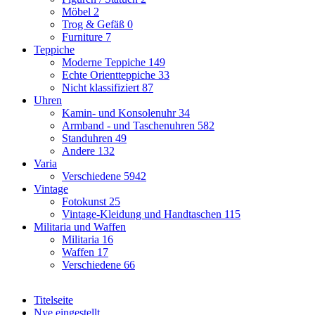
Möbel
2
Trog & Gefäß
0
Furniture
7
Teppiche
Moderne Teppiche
149
Echte Orientteppiche
33
Nicht klassifiziert
87
Uhren
Kamin- und Konsolenuhr
34
Armband - und Taschenuhren
582
Standuhren
49
Andere
132
Varia
Verschiedene
5942
Vintage
Fotokunst
25
Vintage-Kleidung und Handtaschen
115
Militaria und Waffen
Militaria
16
Waffen
17
Verschiedene
66
Titelseite
Nye eingestellt