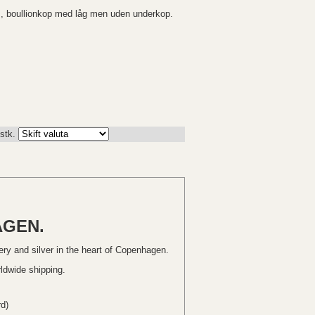
, boullionkop med låg men uden underkop.
 stk.
AGEN.
lery and silver in the heart of Copenhagen.
rldwide shipping.
d)