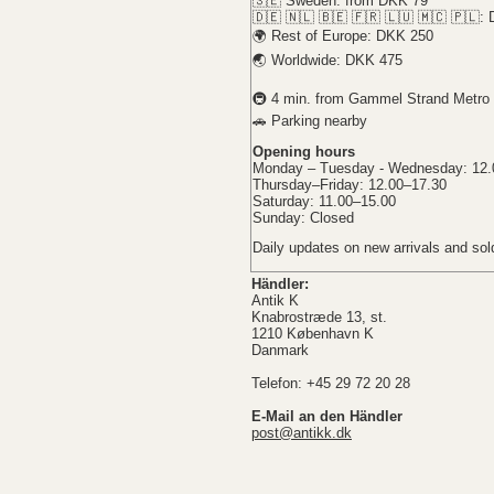
🇸🇪 Sweden: from DKK 79
🇩🇪 🇳🇱 🇧🇪 🇫🇷 🇱🇺 🇲🇨 🇵🇱:
🌍 Rest of Europe: DKK 250
🌏 Worldwide: DKK 475
🚇 4 min. from Gammel Strand Metro 
🚗 Parking nearby
Opening hours
Monday – Tuesday - Wednesday: 12.
Thursday–Friday: 12.00–17.30
Saturday: 11.00–15.00
Sunday: Closed
Daily updates on new arrivals and sol
Händler:
Antik K
Knabrostræde 13, st.
1210 København K
Danmark
Telefon: +45 29 72 20 28
E-Mail an den Händler
post@antikk.dk