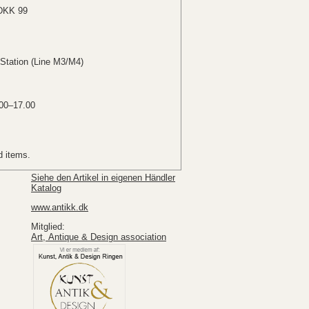
 DKK 99
Station (Line M3/M4)
00–17.00
d items.
Siehe den Artikel in eigenen Händler
Katalog
www.antikk.dk
Mitglied:
Art, Antique & Design association