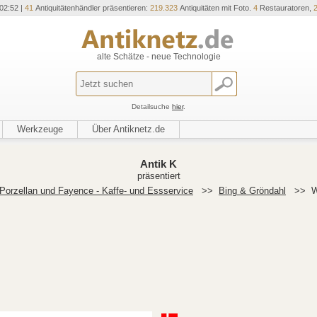
02:52 |
41
Antiquitätenhändler präsentieren:
219.323
Antiquitäten mit Foto.
4
Restauratoren,
alte Schätze - neue Technologie
Detailsuche
hier
.
Werkzeuge
Über Antiknetz.de
Antik K
präsentiert
Porzellan und Fayence - Kaffe- und Essservice
>>
Bing & Gröndahl
>>
W