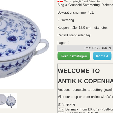
Text zugänglich auf Dänische:
Bing & Grøndahl Sommerfugl Dickens
Dekorationsnummer 481.
2. sortering.
Koppen måler 12,0 cm. i diameter.
Perfekt stand uden fejl.
Lager: 4
Pris:
675
,-
DKK
pr.
Korb hinzufügen
Kontakt
WELCOME TO
ANTIK K COPENH
Antiques, porcelain, art pottery, jewel
Visit our shop or order online with Wo
📦 Shipping
🇩🇰 Denmark: from DKK 49 (PostNor