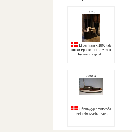
K&Co.
Et par fransk 1800 tals
officer Epauletter i sølv med
frynser i original ...
Adagio
Håndbygget motorbåd
med indenbords motor.