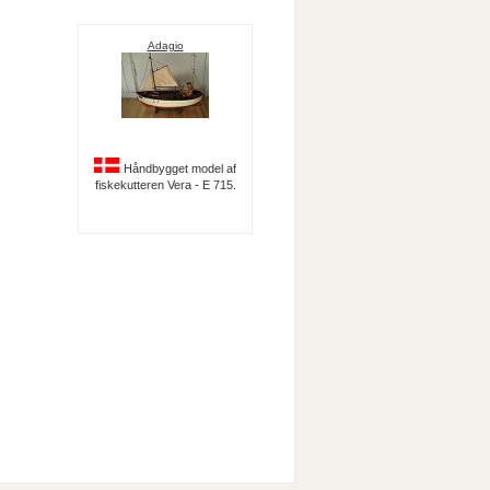
Adagio
Håndbygget model af
fiskekutteren Vera - E 715.