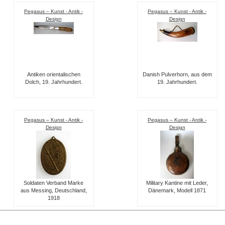
Pegasus – Kunst - Antik -
Pegasus – Kunst - Antik -
Design
Design
Antiken orientalischen
Danish Pulverhorn, aus dem
Dolch, 19. Jahrhundert.
19. Jahrhundert.
Pegasus – Kunst - Antik -
Pegasus – Kunst - Antik -
Design
Design
Soldaten Verband Marke
Military Kantine mit Leder,
aus Messing, Deutschland,
Dänemark, Modell 1871
1918