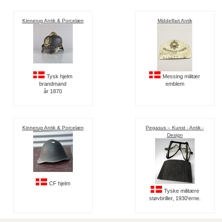
Kinnerup Antik & Porcelæn
Middelfart Antik
Tysk hjelm
Messing militær
brandmand
emblem
år 1870
Kinnerup Antik & Porcelæn
Pegasus – Kunst - Antik -
Design
CF hjelm
Tyske militære
støvbriller, 1930'erne.