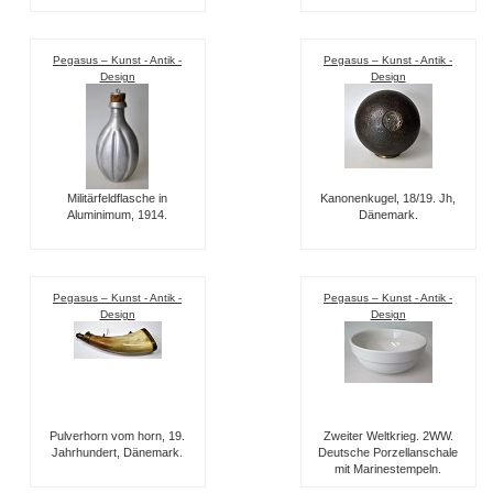
Pegasus – Kunst - Antik -
Pegasus – Kunst - Antik -
Design
Design
Militärfeldflasche in
Kanonenkugel, 18/19. Jh,
Aluminimum, 1914.
Dänemark.
Pegasus – Kunst - Antik -
Pegasus – Kunst - Antik -
Design
Design
Pulverhorn vom horn, 19.
Zweiter Weltkrieg. 2WW.
Jahrhundert, Dänemark.
Deutsche Porzellanschale
mit Marinestempeln.