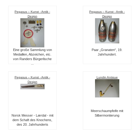
Pegasus – Kunst - Antik -
Pegasus – Kunst - Antik -
Design
Design
Eine große Sammlung von
Paar „Granaten“, 19.
Medaillen, Abzeichen, etc.
Jahrhundert.
von Randers Bürgerlische
...
Pegasus – Kunst - Antik -
Lundin Antique
Design
Meerschaumpfeife mit
Norsk Messer - Lærdal - mit
Silbermontierung
dem Schaft des Knochens,
des 20. Jahrhunderts