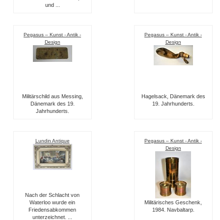
und ...
Pegasus – Kunst - Antik -
Pegasus – Kunst - Antik -
Design
Design
Militärschild aus Messing,
Hagelsack, Dänemark des
Dänemark des 19.
19. Jahrhunderts.
Jahrhunderts.
Lundin Antique
Pegasus – Kunst - Antik -
Design
Nach der Schlacht von
Waterloo wurde ein
Militärisches Geschenk,
Friedensabkommen
1984. Navbaltarp.
unterzeichnet. ...