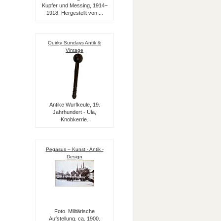
Kupfer und Messing, 1914–
1918. Hergestellt von ...
Quirky Sundays Antik &
Vintage
Antike Wurfkeule, 19.
Jahrhundert - Ula,
Knobkerrie.
Pegasus – Kunst - Antik -
Design
Foto. Militärische
Aufstellung. ca. 1900.