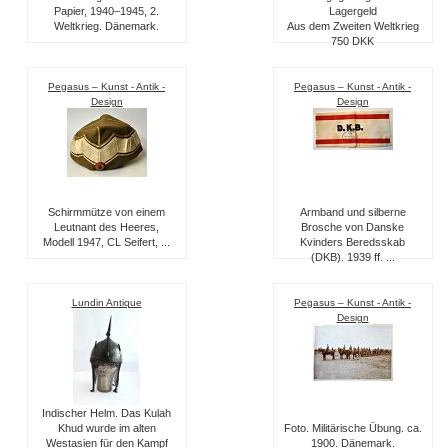
Papier, 1940–1945, 2.
Lagergeld
Weltkrieg. Dänemark.
Aus dem Zweiten Weltkrieg
750 DKK
Pegasus – Kunst - Antik -
Pegasus – Kunst - Antik -
Design
Design
Schirmmütze von einem
Armband und silberne
Leutnant des Heeres,
Brosche von Danske
Modell 1947, CL Seifert, ...
Kvinders Beredsskab
(DKB). 1939 ff. ...
Lundin Antique
Pegasus – Kunst - Antik -
Design
Indischer Helm. Das Kulah
Khud wurde im alten
Foto. Militärische Übung. ca.
Westasien für den Kampf
1900. Dänemark.