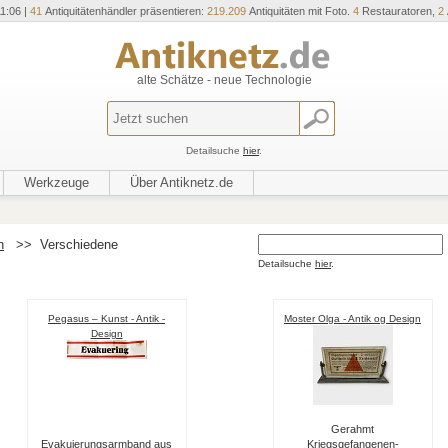
1:06 |
41
Antiquitätenhändler präsentieren:
219.209
Antiquitäten mit Foto.
4
Restauratoren,
2
alte Schätze - neue Technologie
Detailsuche
hier
.
Werkzeuge
Über Antiknetz.de
n
>>
Verschiedene
Detailsuche
hier
.
Pegasus – Kunst - Antik -
Moster Olga - Antik og Design
Design
Gerahmt
Evakuierungsarmband aus
Kriegsgefangenen-